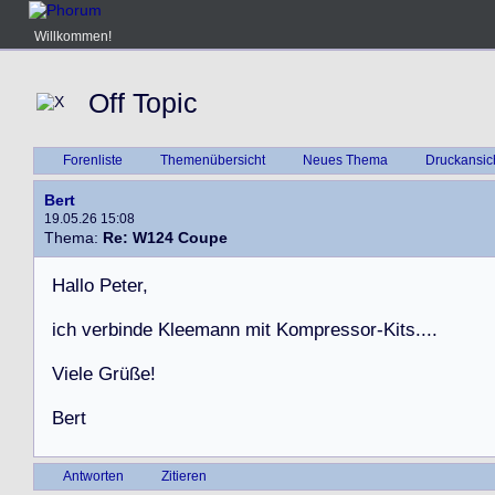
Willkommen!
Off Topic
Forenliste
Themenübersicht
Neues Thema
Druckansic
Bert
19.05.26 15:08
Thema:
Re: W124 Coupe
H
a
l
l
o
P
e
t
e
r
,
i
c
h
v
e
r
b
i
n
d
e
K
l
e
e
m
a
n
n
m
i
t
K
o
m
p
r
e
s
s
o
r
-
K
i
t
s
.
.
.
.
V
i
e
l
e
G
r
ü
ß
e
!
B
e
r
t
Antworten
Zitieren