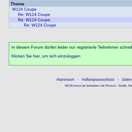
Thema
W124 Coupe
Re: W124 Coupe
Re: W124 Coupe
Re: W124 Coupe
In diesem Forum dürfen leider nur registrierte Teilnehmer schrei
Klicken Sie hier, um sich einzuloggen
Impressum
-
Haftungsausschluss
-
Daten
W126-forum.de
betrieben mit
Phorum
- Grafik, G