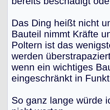
b
e
r
e
i
t
s
b
e
s
c
h
ä
d
i
g
t
o
d
e
D
a
s
D
i
n
g
h
e
i
ß
t
n
i
c
h
t
u
B
a
u
t
e
i
l
n
i
m
m
t
K
r
ä
f
t
e
u
P
o
l
t
e
r
n
i
s
t
d
a
s
w
e
n
i
g
s
t
w
e
r
d
e
n
ü
b
e
r
s
t
r
a
p
a
z
i
e
r
w
e
n
n
e
i
n
w
i
c
h
t
i
g
e
s
B
a
e
i
n
g
e
s
c
h
r
ä
n
k
t
i
n
F
u
n
k
t
S
o
g
a
n
z
l
a
n
g
e
w
ü
r
d
e
i