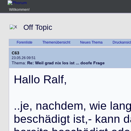
Willkommen!
Off Topic
Forenliste
Themenübersicht
Neues Thema
Druckansic
C63
23.05.26 09:51
Thema:
Re: Weil grad nix los ist ... doofe Frage
H
a
l
l
o
R
a
l
f
,
.
.
j
e
,
n
a
c
h
d
e
m
,
w
i
e
l
a
n
b
e
s
c
h
ä
d
i
g
t
i
s
t
,
-
k
a
n
n
d