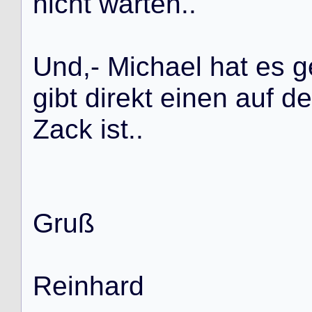
n
i
c
h
t
w
a
r
t
e
n
.
.
U
n
d
,
-
M
i
c
h
a
e
l
h
a
t
e
s
g
g
i
b
t
d
i
r
e
k
t
e
i
n
e
n
a
u
f
d
e
Z
a
c
k
i
s
t
.
.
G
r
u
ß
R
e
i
n
h
a
r
d