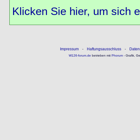
Klicken Sie hier, um sich 
Impressum
-
Haftungsausschluss
-
Daten
W126-forum.de
betrieben mit
Phorum
- Grafik, G