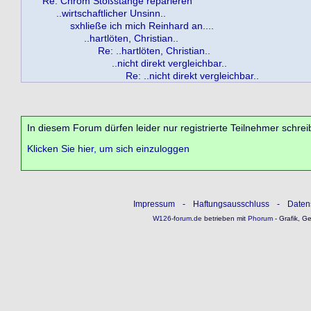
Re: Chrom Stoßstange reparieren
..wirtschaftlicher Unsinn..
sxhließe ich mich Reinhard an....
..hartlöten, Christian..
Re: ..hartlöten, Christian..
..nicht direkt vergleichbar..
Re: ..nicht direkt vergleichbar..
In diesem Forum dürfen leider nur registrierte Teilnehmer schrei
Klicken Sie hier, um sich einzuloggen
Impressum
-
Haftungsausschluss
-
Daten
W126-forum.de
betrieben mit
Phorum
- Grafik, G