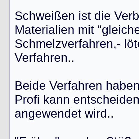
S
c
h
w
e
i
ß
e
n
i
s
t
d
i
e
V
e
r
M
a
t
e
r
i
a
l
i
e
n
m
i
t
"
g
l
e
i
c
h
S
c
h
m
e
l
z
v
e
r
f
a
h
r
e
n
,
-
l
ö
t
V
e
r
f
a
h
r
e
n
.
.
B
e
i
d
e
V
e
r
f
a
h
r
e
n
h
a
b
e
P
r
o
f
i
k
a
n
n
e
n
t
s
c
h
e
i
d
e
a
n
g
e
w
e
n
d
e
t
w
i
r
d
.
.