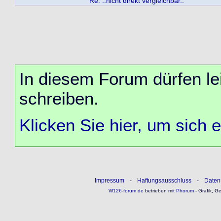
Re: ..nicht direkt vergleichbar..
In diesem Forum dürfen lei
schreiben.
Klicken Sie hier, um sich 
Impressum
-
Haftungsausschluss
-
Daten
W126-forum.de
betrieben mit
Phorum
- Grafik, G