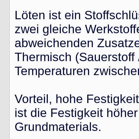
L
ö
t
e
n
i
s
t
e
i
n
S
t
o
f
f
s
c
h
l
ü
z
w
e
i
g
l
e
i
c
h
e
W
e
r
k
s
t
o
f
f
a
b
w
e
i
c
h
e
n
d
e
n
Z
u
s
a
t
z
T
h
e
r
m
i
s
c
h
(
S
a
u
e
r
s
t
o
f
f
T
e
m
p
e
r
a
t
u
r
e
n
z
w
i
s
c
h
e
V
o
r
t
e
i
l
,
h
o
h
e
F
e
s
t
i
g
k
e
i
t
i
s
t
d
i
e
F
e
s
t
i
g
k
e
i
t
h
ö
h
e
r
G
r
u
n
d
m
a
t
e
r
i
a
l
s
.