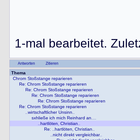
1
-
m
a
l
b
e
a
r
b
e
i
t
e
t
.
Z
u
l
e
t
Antworten
Zitieren
Thema
Chrom Stoßstange reparieren
Re: Chrom Stoßstange reparieren
Re: Chrom Stoßstange reparieren
Re: Chrom Stoßstange reparieren
Re: Chrom Stoßstange reparieren
Re: Chrom Stoßstange reparieren
..wirtschaftlicher Unsinn..
sxhließe ich mich Reinhard an....
..hartlöten, Christian..
Re: ..hartlöten, Christian..
..nicht direkt vergleichbar..