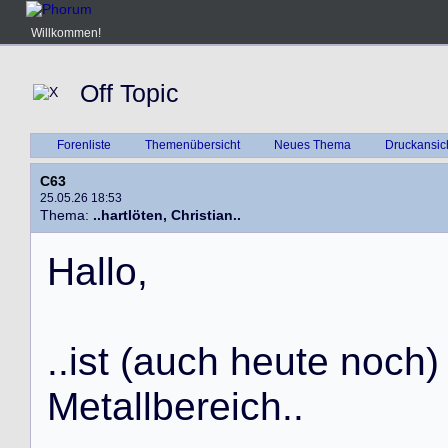
Willkommen!
Off Topic
Forenliste
Themenübersicht
Neues Thema
Druckansic
C63
25.05.26 18:53
Thema:
..hartlöten, Christian..
H
a
l
l
o
,
.
.
i
s
t
(
a
u
c
h
h
e
u
t
e
n
o
c
h
)
M
e
t
a
l
l
b
e
r
e
i
c
h
.
.