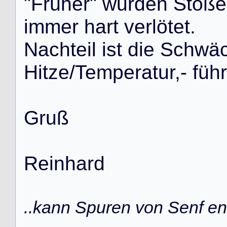
"
F
r
ü
h
e
r
"
w
u
r
d
e
n
S
t
ö
ß
e
i
m
m
e
r
h
a
r
t
v
e
r
l
ö
t
e
t
.
N
a
c
h
t
e
i
l
i
s
t
d
i
e
S
c
h
w
ä
H
i
t
z
e
/
T
e
m
p
e
r
a
t
u
r
,
-
f
ü
h
r
G
r
u
ß
R
e
i
n
h
a
r
d
..kann Spuren von Senf ent