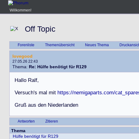
Willkommen!
Off Topic
Forenliste
Themenübersicht
Neues Thema
Druckansic
lovegood
27.05.26 22:43
Thema:
Re: Hülfe benötigt für R129
H
a
l
l
o
R
a
l
f
,
V
e
r
s
u
c
h
'
s
m
a
l
m
i
t
https://nemigaparts.com/cat_spar
G
r
u
ß
a
u
s
d
e
n
N
i
e
d
e
r
l
a
n
d
e
n
Antworten
Zitieren
Thema
Hülfe benötigt für R129