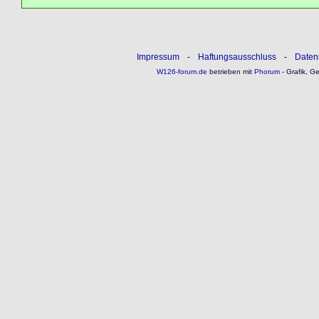
Impressum
-
Haftungsausschluss
-
Daten
W126-forum.de
betrieben mit
Phorum
- Grafik, G