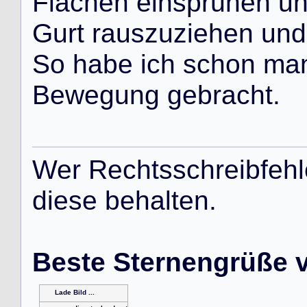
F
l
ä
c
h
e
n
e
i
n
s
p
r
ü
h
e
n
u
G
u
r
t
r
a
u
s
z
u
z
i
e
h
e
n
u
n
d
S
o
h
a
b
e
i
c
h
s
c
h
o
n
m
a
B
e
w
e
g
u
n
g
g
e
b
r
a
c
h
t
.
W
e
r
R
e
c
h
t
s
s
c
h
r
e
i
b
f
e
h
l
d
i
e
s
e
b
e
h
a
l
t
e
n
.
Beste Sternengrüße 
Lade Bild ...