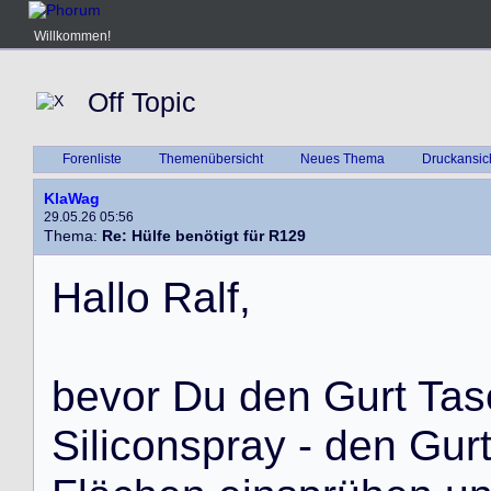
Willkommen!
Off Topic
Forenliste
Themenübersicht
Neues Thema
Druckansic
KlaWag
29.05.26 05:56
Thema:
Re: Hülfe benötigt für R129
H
a
l
l
o
R
a
l
f
,
b
e
v
o
r
D
u
d
e
n
G
u
r
t
T
a
s
S
i
l
i
c
o
n
s
p
r
a
y
-
d
e
n
G
u
r