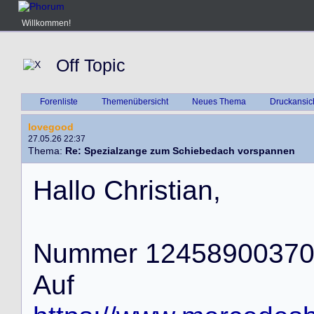
Willkommen!
Off Topic
Forenliste
Themenübersicht
Neues Thema
Druckansic
lovegood
27.05.26 22:37
Thema:
Re: Spezialzange zum Schiebedach vorspannen
H
a
l
l
o
C
h
r
i
s
t
i
a
n
,
N
u
m
m
e
r
1
2
4
5
8
9
0
0
3
7
A
u
f