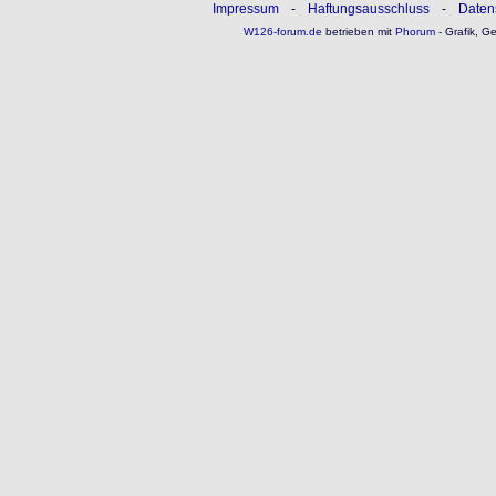
Impressum
-
Haftungsausschluss
-
Daten
W126-forum.de
betrieben mit
Phorum
- Grafik, G