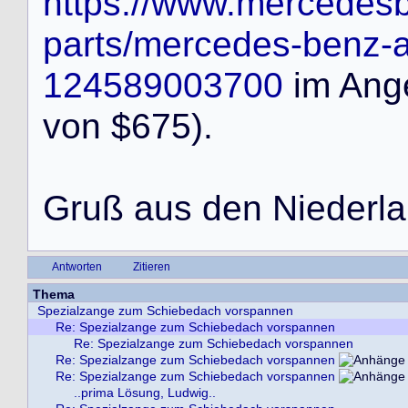
https://www.mercedes
parts/mercedes-benz-a
124589003700
i
m
A
n
g
v
o
n
$
6
7
5
)
.
G
r
u
ß
a
u
s
d
e
n
N
i
e
d
e
r
l
a
Antworten
Zitieren
Thema
Spezialzange zum Schiebedach vorspannen
Re: Spezialzange zum Schiebedach vorspannen
Re: Spezialzange zum Schiebedach vorspannen
Re: Spezialzange zum Schiebedach vorspannen
Re: Spezialzange zum Schiebedach vorspannen
..prima Lösung, Ludwig..