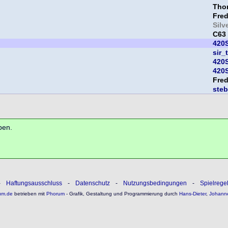
Thor
Fre
Silv
C63
420S
sir_
420S
420S
Fre
ste
ben.
-
Haftungsausschluss
-
Datenschutz
-
Nutzungsbedingungen
-
Spielrege
um.de
betrieben mit
Phorum
- Grafik, Gestaltung und Programmierung durch
Hans-Dieter
,
Johann