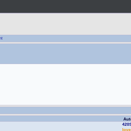
ht
Aut
420S
lov