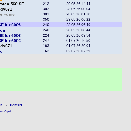
sten 560 SE
212
29.05.26 14:44
ddy671
302
28.05.26 00:04
er Fume
302
28.05.26 01:10
350
28.05.26 06:22
E für 600€
240
28.05.26 06:49
toni
240
28.05.26 08:44
E für 600€
224
28.05.26 09:54
E für 600€
247
01.07.26 16:50
ddy671
183
01.07.26 20:04
bo
163
02.07.26 07:29
ln
-
Kontakt
es
,
Ölprinz