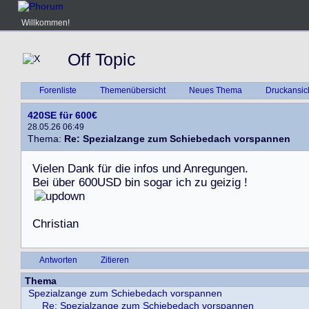
Willkommen!
Off Topic
Forenliste
Themenübersicht
Neues Thema
Druckansic
420SE für 600€
28.05.26 06:49
Thema:
Re: Spezialzange zum Schiebedach vorspannen
V
i
e
l
e
n
D
a
n
k
f
ü
r
d
i
e
i
n
f
o
s
u
n
d
A
n
r
e
g
u
n
g
e
n
.
B
e
i
ü
b
e
r
6
0
0
U
S
D
b
i
n
s
o
g
a
r
i
c
h
z
u
g
e
i
z
i
g
!
C
h
r
i
s
t
i
a
n
Antworten
Zitieren
Thema
Spezialzange zum Schiebedach vorspannen
Re: Spezialzange zum Schiebedach vorspannen