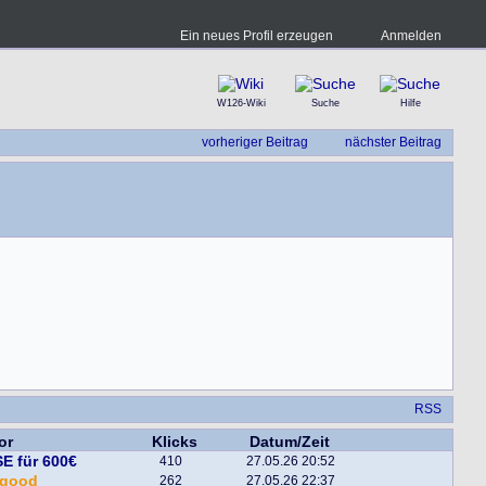
Ein neues Profil erzeugen
Anmelden
W126-Wiki
Suche
Hilfe
vorheriger Beitrag
nächster Beitrag
RSS
or
Klicks
Datum/Zeit
E für 600€
410
27.05.26 20:52
egood
262
27.05.26 22:37