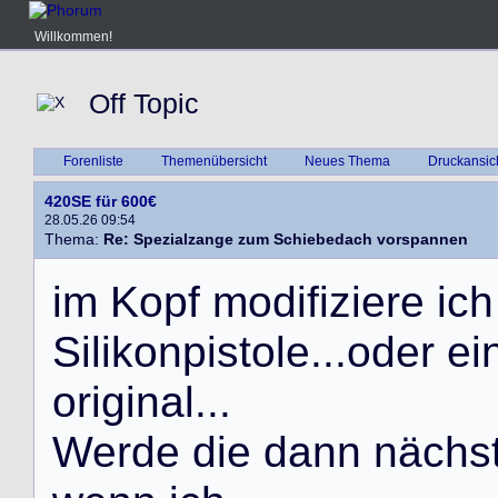
Willkommen!
Off Topic
Forenliste
Themenübersicht
Neues Thema
Druckansic
420SE für 600€
28.05.26 09:54
Thema:
Re: Spezialzange zum Schiebedach vorspannen
i
m
K
o
p
f
m
o
d
i
f
i
z
i
e
r
e
i
c
h
S
i
l
i
k
o
n
p
i
s
t
o
l
e
.
.
.
o
d
e
r
e
i
o
r
i
g
i
n
a
l
.
.
.
W
e
r
d
e
d
i
e
d
a
n
n
n
ä
c
h
s