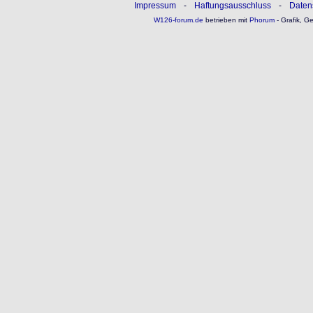
Impressum
-
Haftungsausschluss
-
Daten
W126-forum.de
betrieben mit
Phorum
- Grafik, G