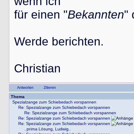
w
e
n
n
i
c
h
f
ü
r
e
i
n
e
n
"
Bekannten
"
W
e
r
d
e
b
e
r
i
c
h
t
e
n
.
C
h
r
i
s
t
i
a
n
Antworten
Zitieren
Thema
Spezialzange zum Schiebedach vorspannen
Re: Spezialzange zum Schiebedach vorspannen
Re: Spezialzange zum Schiebedach vorspannen
Re: Spezialzange zum Schiebedach vorspannen
Re: Spezialzange zum Schiebedach vorspannen
..prima Lösung, Ludwig..