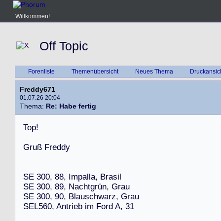
Willkommen!
Off Topic
Forenliste
Themenübersicht
Neues Thema
Druckansic
Freddy671
01.07.26 20:04
Thema:
Re: Habe fertig
T
o
p
!
G
r
u
ß
F
r
e
d
d
y
S
E
3
0
0
,
8
8
,
I
m
p
a
l
l
a
,
B
r
a
s
i
l
S
E
3
0
0
,
8
9
,
N
a
c
h
t
g
r
ü
n
,
G
r
a
u
S
E
3
0
0
,
9
0
,
B
l
a
u
s
c
h
w
a
r
z
,
G
r
a
u
S
E
L
5
6
0
,
A
n
t
r
i
e
b
i
m
F
o
r
d
A
,
3
1