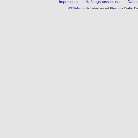
Impressum
-
Haftungsausschluss
-
Daten
W126-forum.de
betrieben mit
Phorum
- Grafik, G