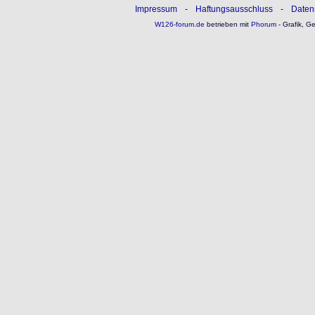
Impressum
-
Haftungsausschluss
-
Daten
W126-forum.de
betrieben mit
Phorum
- Grafik, G