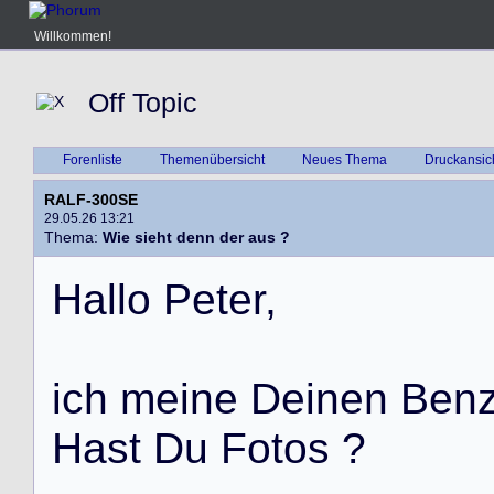
Willkommen!
Off Topic
Forenliste
Themenübersicht
Neues Thema
Druckansic
RALF-300SE
29.05.26 13:21
Thema:
Wie sieht denn der aus ?
H
a
l
l
o
P
e
t
e
r
,
i
c
h
m
e
i
n
e
D
e
i
n
e
n
B
e
n
H
a
s
t
D
u
F
o
t
o
s
?