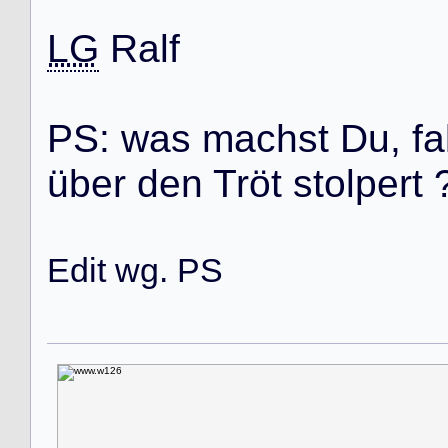
LG
R
a
l
f
P
S
:
w
a
s
m
a
c
h
s
t
D
u
,
f
a
ü
b
e
r
d
e
n
T
r
ö
t
s
t
o
l
p
e
r
t
Edit wg. PS