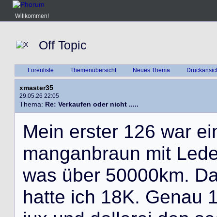
Willkommen!
Off Topic
Forenliste
Themenübersicht
Neues Thema
Druckansic
xmaster35
29.05.26 22:05
Thema:
Re: Verkaufen oder nicht .....
M
e
i
n
e
r
s
t
e
r
1
2
6
w
a
r
e
i
m
a
n
g
a
n
b
r
a
u
n
m
i
t
L
e
d
w
a
s
ü
b
e
r
5
0
0
0
0
k
m
.
D
h
a
t
t
e
i
c
h
1
8
K
.
G
e
n
a
u