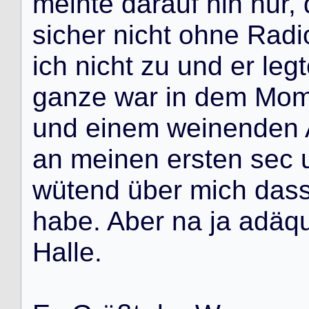
m
e
i
n
t
e
d
a
r
a
u
f
h
i
n
n
u
r
,
s
i
c
h
e
r
n
i
c
h
t
o
h
n
e
R
a
d
i
i
c
h
n
i
c
h
t
z
u
u
n
d
e
r
l
e
g
t
g
a
n
z
e
w
a
r
i
n
d
e
m
M
o
u
n
d
e
i
n
e
m
w
e
i
n
e
n
d
e
n
a
n
m
e
i
n
e
n
e
r
s
t
e
n
s
e
c
w
ü
t
e
n
d
ü
b
e
r
m
i
c
h
d
a
s
h
a
b
e
.
A
b
e
r
n
a
j
a
a
d
ä
q
H
a
l
l
e
.