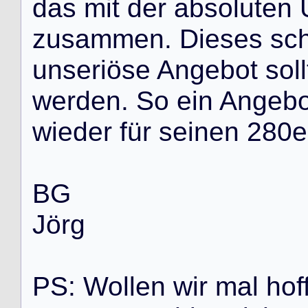
d
a
s
m
i
t
d
e
r
a
b
s
o
l
u
t
e
n
z
u
s
a
m
m
e
n
.
D
i
e
s
e
s
s
c
u
n
s
e
r
i
ö
s
e
A
n
g
e
b
o
t
s
o
l
l
w
e
r
d
e
n
.
S
o
e
i
n
A
n
g
e
b
w
i
e
d
e
r
f
ü
r
s
e
i
n
e
n
2
8
0
e
B
G
J
ö
r
g
P
S
:
W
o
l
l
e
n
w
i
r
m
a
l
h
o
f