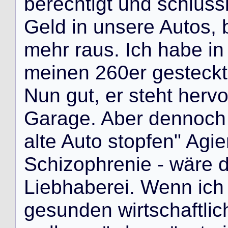
b
e
r
e
c
h
t
i
g
t
u
n
d
s
c
h
l
ü
s
s
G
e
l
d
i
n
u
n
s
e
r
e
A
u
t
o
s
,
m
e
h
r
r
a
u
s
.
I
c
h
h
a
b
e
i
n
m
e
i
n
e
n
2
6
0
e
r
g
e
s
t
e
c
k
t
N
u
n
g
u
t
,
e
r
s
t
e
h
t
h
e
r
v
G
a
r
a
g
e
.
A
b
e
r
d
e
n
n
o
c
h
a
l
t
e
A
u
t
o
s
t
o
p
f
e
n
"
A
g
i
e
S
c
h
i
z
o
p
h
r
e
n
i
e
-
w
ä
r
e
L
i
e
b
h
a
b
e
r
e
i
.
W
e
n
n
i
c
h
g
e
s
u
n
d
e
n
w
i
r
t
s
c
h
a
f
t
l
i
c