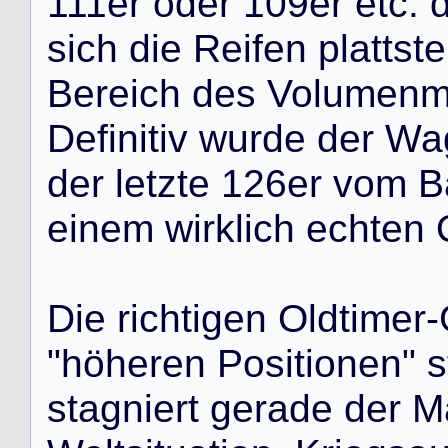
1
1
1
e
r
o
d
e
r
1
0
9
e
r
e
t
c
.
s
i
c
h
d
i
e
R
e
i
f
e
n
p
l
a
t
t
s
t
e
B
e
r
e
i
c
h
d
e
s
V
o
l
u
m
e
n
D
e
f
i
n
i
t
i
v
w
u
r
d
e
d
e
r
W
a
d
e
r
l
e
t
z
t
e
1
2
6
e
r
v
o
m
B
e
i
n
e
m
w
i
r
k
l
i
c
h
e
c
h
t
e
n
D
i
e
r
i
c
h
t
i
g
e
n
O
l
d
t
i
m
e
r
-
"
h
ö
h
e
r
e
n
P
o
s
i
t
i
o
n
e
n
"
s
s
t
a
g
n
i
e
r
t
g
e
r
a
d
e
d
e
r
M