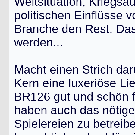
W
e
l
t
s
i
t
u
a
t
i
o
n
,
K
r
i
e
g
s
a
p
o
l
i
t
i
s
c
h
e
n
E
i
n
f
l
ü
s
s
e
v
B
r
a
n
c
h
e
d
e
n
R
e
s
t
.
D
a
w
e
r
d
e
n
.
.
.
M
a
c
h
t
e
i
n
e
n
S
t
r
i
c
h
d
a
r
K
e
r
n
e
i
n
e
l
u
x
e
r
i
ö
s
e
L
i
B
R
1
2
6
g
u
t
u
n
d
s
c
h
ö
n
h
a
b
e
n
a
u
c
h
d
a
s
n
ö
t
i
g
e
S
p
i
e
l
e
r
e
i
e
n
z
u
b
e
t
r
e
i
b