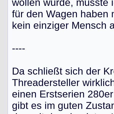
w
o
l
l
e
n
w
ü
r
d
e
,
m
ü
s
s
t
e
i
f
ü
r
d
e
n
W
a
g
e
n
h
a
b
e
n
k
e
i
n
e
i
n
z
i
g
e
r
M
e
n
s
c
h
-
-
-
-
D
a
s
c
h
l
i
e
ß
t
s
i
c
h
d
e
r
K
r
T
h
r
e
a
d
e
r
s
t
e
l
l
e
r
w
i
r
k
l
i
c
e
i
n
e
n
E
r
s
t
s
e
r
i
e
n
2
8
0
e
r
g
i
b
t
e
s
i
m
g
u
t
e
n
Z
u
s
t
a