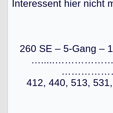
I
n
t
e
r
e
s
s
e
n
t
h
i
e
r
n
i
c
h
t
260 SE – 5-Gang – 1
….....……………
…………………
412, 440, 513, 531,