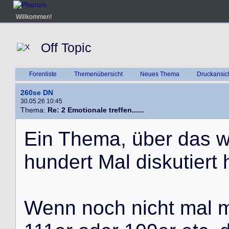
Willkommen!
Off Topic
Forenliste
Themenübersicht
Neues Thema
Druckansic
260se DN
30.05.26 10:45
Thema:
Re: 2 Emotionale treffen......
E
i
n
T
h
e
m
a
,
ü
b
e
r
d
a
s
h
u
n
d
e
r
t
M
a
l
d
i
s
k
u
t
i
e
r
t
W
e
n
n
n
o
c
h
n
i
c
h
t
m
a
l