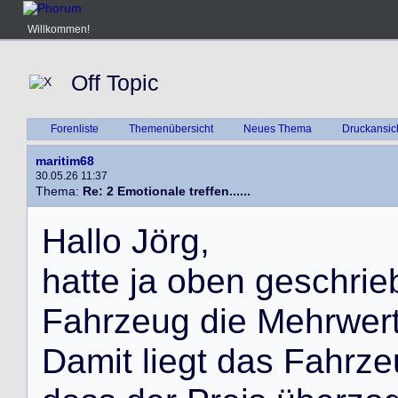
Willkommen!
Off Topic
Forenliste
Themenübersicht
Neues Thema
Druckansic
maritim68
30.05.26 11:37
Thema:
Re: 2 Emotionale treffen......
H
a
l
l
o
J
ö
r
g
,
h
a
t
t
e
j
a
o
b
e
n
g
e
s
c
h
r
i
e
F
a
h
r
z
e
u
g
d
i
e
M
e
h
r
w
e
r
D
a
m
i
t
l
i
e
g
t
d
a
s
F
a
h
r
z
e