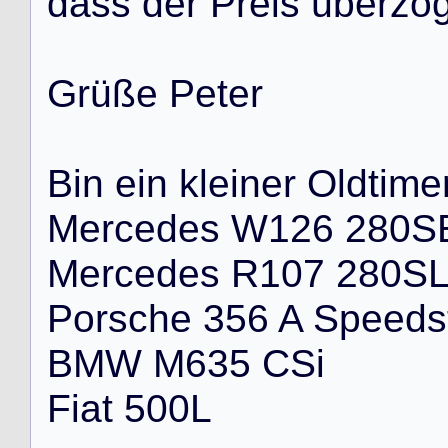
d
a
s
s
d
e
r
P
r
e
i
s
ü
b
e
r
z
o
G
r
ü
ß
e
P
e
t
e
r
B
i
n
e
i
n
k
l
e
i
n
e
r
O
l
d
t
i
m
e
M
e
r
c
e
d
e
s
W
1
2
6
2
8
0
S
M
e
r
c
e
d
e
s
R
1
0
7
2
8
0
S
P
o
r
s
c
h
e
3
5
6
A
S
p
e
e
d
s
B
M
W
M
6
3
5
C
S
i
F
i
a
t
5
0
0
L