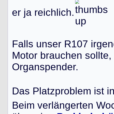
e
r
j
a
r
e
i
c
h
l
i
c
h
.
F
a
l
l
s
u
n
s
e
r
R
1
0
7
i
r
g
e
n
M
o
t
o
r
b
r
a
u
c
h
e
n
s
o
l
l
t
e
,
O
r
g
a
n
s
p
e
n
d
e
r
.
D
a
s
P
l
a
t
z
p
r
o
b
l
e
m
i
s
t
i
B
e
i
m
v
e
r
l
ä
n
g
e
r
t
e
n
W
o