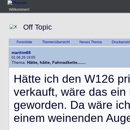
Willkommen!
Off Topic
Forenliste
Themenübersicht
Neues Thema
Druckansic
maritim68
01.06.26 19:05
Thema:
Hätte, hätte, Fahrradkette.......
H
ä
t
t
e
i
c
h
d
e
n
W
1
2
6
p
r
v
e
r
k
a
u
f
t
,
w
ä
r
e
d
a
s
e
i
n
g
e
w
o
r
d
e
n
.
D
a
w
ä
r
e
i
c
e
i
n
e
m
w
e
i
n
e
n
d
e
n
A
u
g