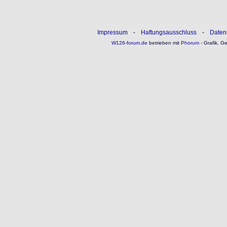
Impressum
-
Haftungsausschluss
-
Daten
W126-forum.de
betrieben mit
Phorum
- Grafik, G