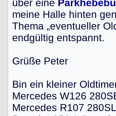
ü
b
e
r
e
i
n
e
Parkhebeb
m
e
i
n
e
H
a
l
l
e
h
i
n
t
e
n
g
e
T
h
e
m
a
„
e
v
e
n
t
u
e
l
l
e
r
O
l
e
n
d
g
ü
l
t
i
g
e
n
t
s
p
a
n
n
t
.
G
r
ü
ß
e
P
e
t
e
r
B
i
n
e
i
n
k
l
e
i
n
e
r
O
l
d
t
i
m
e
M
e
r
c
e
d
e
s
W
1
2
6
2
8
0
S
M
e
r
c
e
d
e
s
R
1
0
7
2
8
0
S