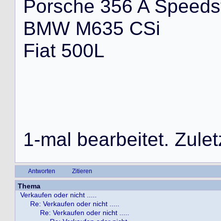
P
o
r
s
c
h
e
3
5
6
A
S
p
e
e
d
s
B
M
W
M
6
3
5
C
S
i
F
i
a
t
5
0
0
L
1
-
m
a
l
b
e
a
r
b
e
i
t
e
t
.
Z
u
l
e
t
Antworten
Zitieren
Thema
Verkaufen oder nicht .....
Re: Verkaufen oder nicht .....
Re: Verkaufen oder nicht .....