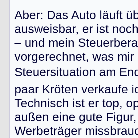
A
b
e
r
:
D
a
s
A
u
t
o
l
ä
u
f
t
ü
a
u
s
w
e
i
s
b
a
r
,
e
r
i
s
t
n
o
c
–
u
n
d
m
e
i
n
S
t
e
u
e
r
b
e
r
a
v
o
r
g
e
r
e
c
h
n
e
t
,
w
a
s
m
i
r
S
t
e
u
e
r
s
i
t
u
a
t
i
o
n
a
m
E
n
p
a
a
r
K
r
ö
t
e
n
v
e
r
k
a
u
f
e
i
T
e
c
h
n
i
s
c
h
i
s
t
e
r
t
o
p
,
o
a
u
ß
e
n
e
i
n
e
g
u
t
e
F
i
g
u
r
,
W
e
r
b
e
t
r
ä
g
e
r
m
i
s
s
b
r
a
u