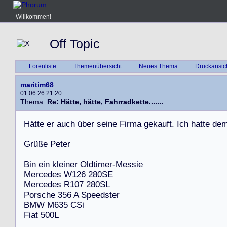
Willkommen!
Off Topic
Forenliste
Themenübersicht
Neues Thema
Druckansic
maritim68
01.06.26 21:20
Thema:
Re: Hätte, hätte, Fahrradkette.......
H
ä
t
t
e
e
r
a
u
c
h
ü
b
e
r
s
e
i
n
e
F
i
r
m
a
g
e
k
a
u
f
t
.
I
c
h
h
a
t
t
e
d
e
G
r
ü
ß
e
P
e
t
e
r
B
i
n
e
i
n
k
l
e
i
n
e
r
O
l
d
t
i
m
e
r
-
M
e
s
s
i
e
M
e
r
c
e
d
e
s
W
1
2
6
2
8
0
S
E
M
e
r
c
e
d
e
s
R
1
0
7
2
8
0
S
L
P
o
r
s
c
h
e
3
5
6
A
S
p
e
e
d
s
t
e
r
B
M
W
M
6
3
5
C
S
i
F
i
a
t
5
0
0
L