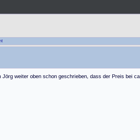
ht
m
J
ö
r
g
w
e
i
t
e
r
o
b
e
n
s
c
h
o
n
g
e
s
c
h
r
i
e
b
e
n
,
d
a
s
s
d
e
r
P
r
e
i
s
b
e
i
c
a