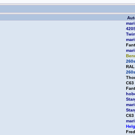
Aut
mari
420S
Twi
mari
Fan
mari
Ben
260
RAL
260
Tho
C63
Fan
hob
Star
mari
Star
C63
mari
Hel
Fre