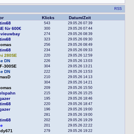
RSS
or
Klicks
Datum/Zeit
tim68
543
29.05.26 07:39
E für 600€
300
29.05.26 07:44
nvieuwbay
274
29.05.26 08:39
tim68
323
29.05.26 09:30
tomas
256
29.05.26 08:49
tim68
234
29.05.26 09:33
ni 280SE
220
29.05.26 12:59
se DN
226
29.05.26 13:03
F-300SE
304
29.05.26 13:21
se DN
222
29.05.26 13:53
masD
210
29.05.26 14:13
304
29.05.26 14:21
tomas
209
29.05.26 15:50
elspahn
215
29.05.26 15:25
gazer
195
29.05.26 18:46
tim68
220
29.05.26 18:47
gazer
196
29.05.26 19:00
281
29.05.26 19:00
tim68
202
29.05.26 19:29
ge
201
29.05.26 22:22
ddy671
279
29.05.26 19:22