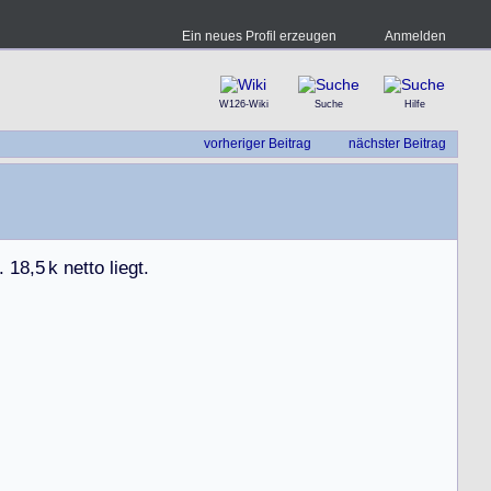
Ein neues Profil erzeugen
Anmelden
W126-Wiki
Suche
Hilfe
vorheriger Beitrag
nächster Beitrag
.
1
8
,
5
k
n
e
t
t
o
l
i
e
g
t
.