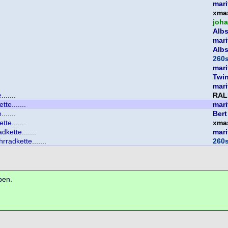
mari
xma
joh
Albs
mari
Albs
260
mari
Twi
mari
......
RAL
te.......
mari
......
Bert
te.......
xma
dkette.......
mari
rradkette.......
260
ben.