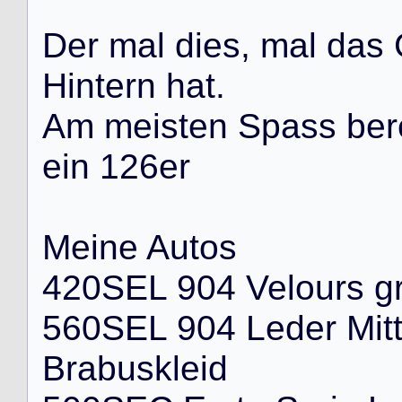
D
e
r
m
a
l
d
i
e
s
,
m
a
l
d
a
s
H
i
n
t
e
r
n
h
a
t
.
A
m
m
e
i
s
t
e
n
S
p
a
s
s
b
e
r
e
i
n
1
2
6
e
r
M
e
i
n
e
A
u
t
o
s
4
2
0
S
E
L
9
0
4
V
e
l
o
u
r
s
g
5
6
0
S
E
L
9
0
4
L
e
d
e
r
M
i
t
B
r
a
b
u
s
k
l
e
i
d