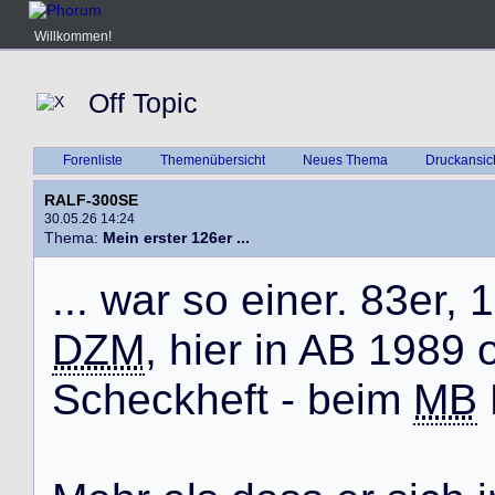
Willkommen!
Off Topic
Forenliste
Themenübersicht
Neues Thema
Druckansic
RALF-300SE
30.05.26 14:24
Thema:
Mein erster 126er ...
.
.
.
w
a
r
s
o
e
i
n
e
r
.
8
3
e
r
,
1
DZM
,
h
i
e
r
i
n
A
B
1
9
8
9
S
c
h
e
c
k
h
e
f
t
-
b
e
i
m
MB