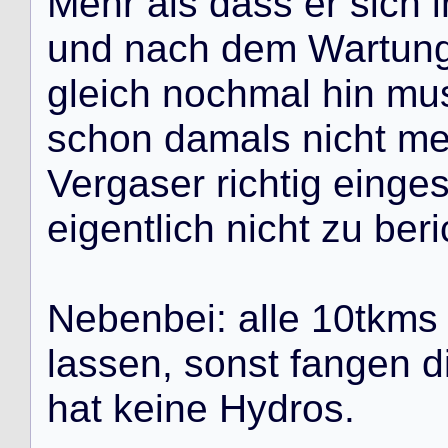
M
e
h
r
a
l
s
d
a
s
s
e
r
s
i
c
h
i
u
n
d
n
a
c
h
d
e
m
W
a
r
t
u
n
g
l
e
i
c
h
n
o
c
h
m
a
l
h
i
n
m
u
s
c
h
o
n
d
a
m
a
l
s
n
i
c
h
t
m
V
e
r
g
a
s
e
r
r
i
c
h
t
i
g
e
i
n
g
e
e
i
g
e
n
t
l
i
c
h
n
i
c
h
t
z
u
b
e
r
i
N
e
b
e
n
b
e
i
:
a
l
l
e
1
0
t
k
m
s
l
a
s
s
e
n
,
s
o
n
s
t
f
a
n
g
e
n
d
h
a
t
k
e
i
n
e
H
y
d
r
o
s
.