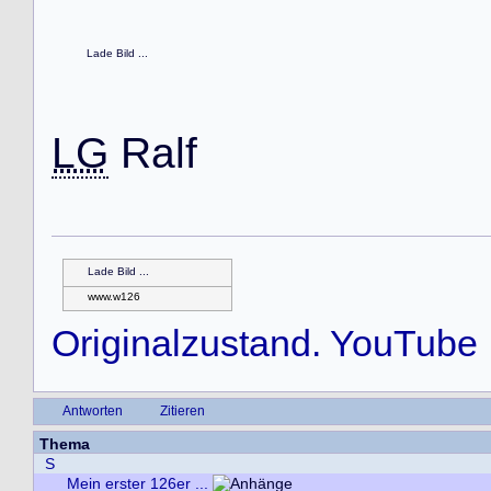
Lade Bild ...
LG
R
a
l
f
Lade Bild ...
www.w126
Originalzustand. YouTube
Antworten
Zitieren
Thema
S
Mein erster 126er ...