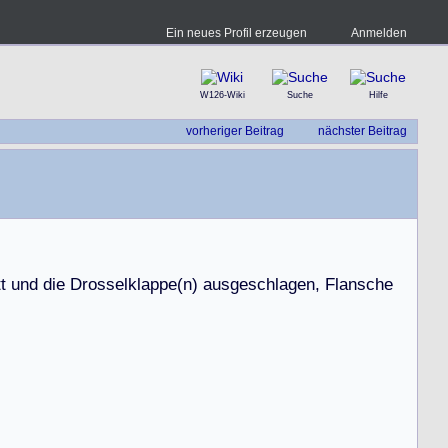
Ein neues Profil erzeugen
Anmelden
W126-Wiki
Suche
Hilfe
vorheriger Beitrag
nächster Beitrag
t
t
u
n
d
d
i
e
D
r
o
s
s
e
l
k
l
a
p
p
e
(
n
)
a
u
s
g
e
s
c
h
l
a
g
e
n
,
F
l
a
n
s
c
h
e