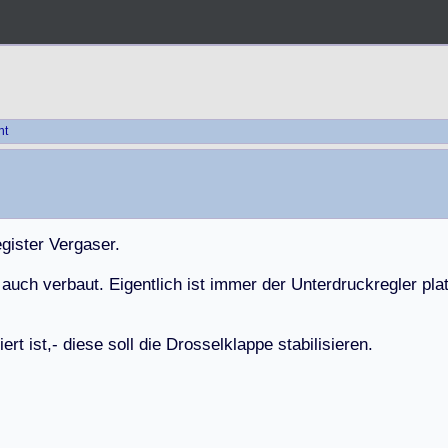
ht
e
g
i
s
t
e
r
V
e
r
g
a
s
e
r
.
a
u
c
h
v
e
r
b
a
u
t
.
E
i
g
e
n
t
l
i
c
h
i
s
t
i
m
m
e
r
d
e
r
U
n
t
e
r
d
r
u
c
k
r
e
g
l
e
r
p
l
a
i
e
r
t
i
s
t
,
-
d
i
e
s
e
s
o
l
l
d
i
e
D
r
o
s
s
e
l
k
l
a
p
p
e
s
t
a
b
i
l
i
s
i
e
r
e
n
.