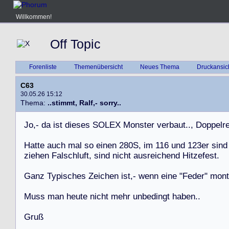
Willkommen!
Off Topic
Forenliste
Themenübersicht
Neues Thema
Druckansic
C63
30.05.26 15:12
Thema:
..stimmt, Ralf,- sorry..
J
o
,
-
d
a
i
s
t
d
i
e
s
e
s
S
O
L
E
X
M
o
n
s
t
e
r
v
e
r
b
a
u
t
.
.
,
D
o
p
p
e
l
r
H
a
t
t
e
a
u
c
h
m
a
l
s
o
e
i
n
e
n
2
8
0
S
,
i
m
1
1
6
u
n
d
1
2
3
e
r
s
i
n
d
z
i
e
h
e
n
F
a
l
s
c
h
l
u
f
t
,
s
i
n
d
n
i
c
h
t
a
u
s
r
e
i
c
h
e
n
d
H
i
t
z
e
f
e
s
t
.
G
a
n
z
T
y
p
i
s
c
h
e
s
Z
e
i
c
h
e
n
i
s
t
,
-
w
e
n
n
e
i
n
e
"
F
e
d
e
r
"
m
o
n
t
M
u
s
s
m
a
n
h
e
u
t
e
n
i
c
h
t
m
e
h
r
u
n
b
e
d
i
n
g
t
h
a
b
e
n
.
.
G
r
u
ß