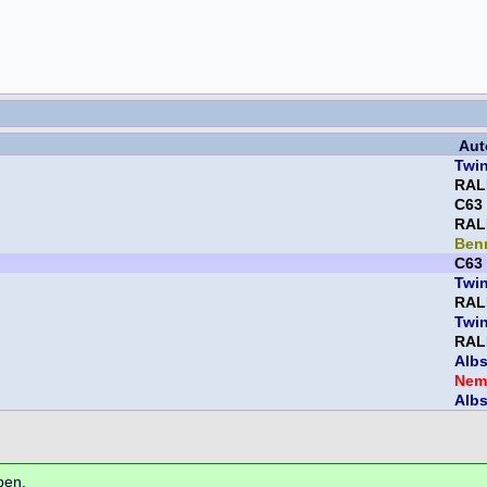
Aut
Twi
RAL
C63
RAL
Ben
C63
Twi
RAL
Twi
RAL
Albs
Nem
Albs
ben.