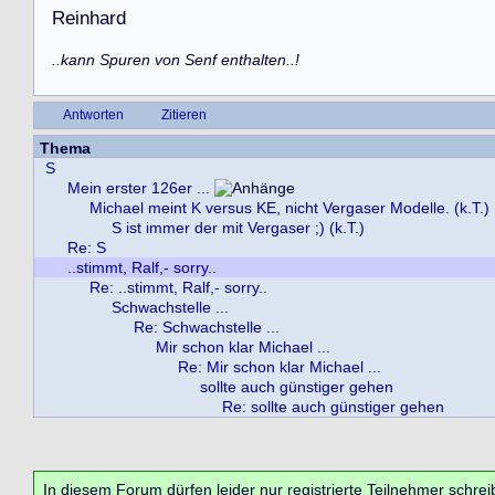
R
e
i
n
h
a
r
d
..kann Spuren von Senf enthalten..!
Antworten
Zitieren
Thema
S
Mein erster 126er ...
Michael meint K versus KE, nicht Vergaser Modelle. (k.T.)
S ist immer der mit Vergaser ;) (k.T.)
Re: S
..stimmt, Ralf,- sorry..
Re: ..stimmt, Ralf,- sorry..
Schwachstelle ...
Re: Schwachstelle ...
Mir schon klar Michael ...
Re: Mir schon klar Michael ...
sollte auch günstiger gehen
Re: sollte auch günstiger gehen
In diesem Forum dürfen leider nur registrierte Teilnehmer schrei