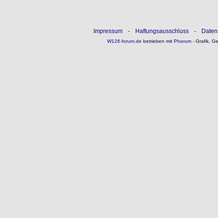
Impressum
-
Haftungsausschluss
-
Daten
W126-forum.de
betrieben mit
Phorum
- Grafik, G