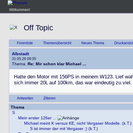
Willkommen!
Off Topic
Forenliste
Themenübersicht
Neues Thema
Druckansic
Albstadt
31.05.26 09:35
Thema:
Re: Mir schon klar Michael ...
H
a
t
t
e
d
e
n
M
o
t
o
r
m
i
t
1
5
6
P
S
i
n
m
e
i
n
e
m
W
1
2
3
.
L
i
e
f
w
a
s
i
c
h
i
m
m
e
r
2
0
L
a
u
f
1
0
0
k
m
,
d
a
s
w
a
r
e
i
n
d
e
u
t
i
g
z
u
v
i
e
l
.
Antworten
Zitieren
Thema
S
Mein erster 126er ...
Michael meint K versus KE, nicht Vergaser Modelle. (k.T.)
S ist immer der mit Vergaser ;) (k.T.)