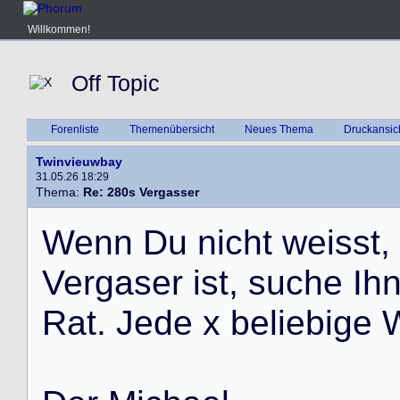
Willkommen!
Off Topic
Forenliste
Themenübersicht
Neues Thema
Druckansic
Twinvieuwbay
31.05.26 18:29
Thema:
Re: 280s Vergasser
W
e
n
n
D
u
n
i
c
h
t
w
e
i
s
s
t
,
V
e
r
g
a
s
e
r
i
s
t
,
s
u
c
h
e
I
h
R
a
t
.
J
e
d
e
x
b
e
l
i
e
b
i
g
e