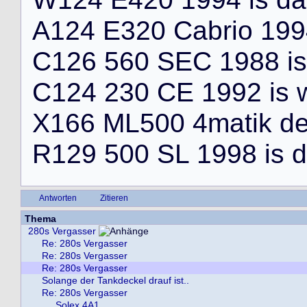
A
1
2
4
E
3
2
0
C
a
b
r
i
o
1
9
9
C
1
2
6
5
6
0
S
E
C
1
9
8
8
i
s
C
1
2
4
2
3
0
C
E
1
9
9
2
i
s
X
1
6
6
M
L
5
0
0
4
m
a
t
i
k
d
R
1
2
9
5
0
0
S
L
1
9
9
8
i
s
d
Antworten
Zitieren
Thema
280s Vergasser
Re: 280s Vergasser
Re: 280s Vergasser
Re: 280s Vergasser
Solange der Tankdeckel drauf ist..
Re: 280s Vergasser
Solex 4A1