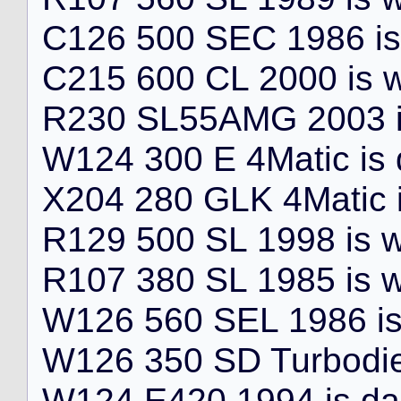
C
1
2
6
5
0
0
S
E
C
1
9
8
6
i
s
C
2
1
5
6
0
0
C
L
2
0
0
0
i
s
R
2
3
0
S
L
5
5
A
M
G
2
0
0
3
W
1
2
4
3
0
0
E
4
M
a
t
i
c
i
s
X
2
0
4
2
8
0
G
L
K
4
M
a
t
i
c
R
1
2
9
5
0
0
S
L
1
9
9
8
i
s
R
1
0
7
3
8
0
S
L
1
9
8
5
i
s
W
1
2
6
5
6
0
S
E
L
1
9
8
6
i
W
1
2
6
3
5
0
S
D
T
u
r
b
o
d
i
W
1
2
4
E
4
2
0
1
9
9
4
i
s
d
a