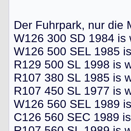
D
e
r
F
u
h
r
p
a
r
k
,
n
u
r
d
i
e
W
1
2
6
3
0
0
S
D
1
9
8
4
i
s
W
1
2
6
5
0
0
S
E
L
1
9
8
5
i
R
1
2
9
5
0
0
S
L
1
9
9
8
i
s
R
1
0
7
3
8
0
S
L
1
9
8
5
i
s
R
1
0
7
4
5
0
S
L
1
9
7
7
i
s
W
1
2
6
5
6
0
S
E
L
1
9
8
9
i
C
1
2
6
5
6
0
S
E
C
1
9
8
9
i
s
R
1
0
7
5
6
0
S
L
1
9
8
9
i
s