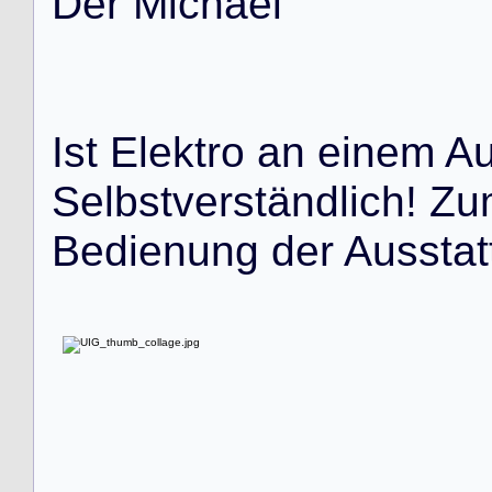
D
e
r
M
i
c
h
a
e
l
I
s
t
E
l
e
k
t
r
o
a
n
e
i
n
e
m
A
S
e
l
b
s
t
v
e
r
s
t
ä
n
d
l
i
c
h
!
Z
u
B
e
d
i
e
n
u
n
g
d
e
r
A
u
s
s
t
a
t