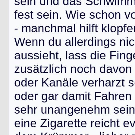
s
e
i
n
u
n
d
d
a
s
S
c
h
w
i
m
f
e
s
t
s
e
i
n
.
W
i
e
s
c
h
o
n
v
-
m
a
n
c
h
m
a
l
h
i
l
f
t
k
l
o
p
f
e
W
e
n
n
d
u
a
l
l
e
r
d
i
n
g
s
n
i
c
a
u
s
s
i
e
h
t
,
l
a
s
s
d
i
e
F
i
n
g
z
u
s
ä
t
z
l
i
c
h
n
o
c
h
d
a
v
o
n
o
d
e
r
K
a
n
ä
l
e
v
e
r
h
a
r
z
t
s
o
d
e
r
g
a
r
d
a
m
i
t
F
a
h
r
e
n
s
e
h
r
u
n
a
n
g
e
n
e
h
m
s
e
i
e
i
n
e
Z
i
g
a
r
e
t
t
e
r
e
i
c
h
t
e