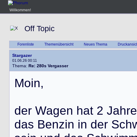
Willkommen!
Off Topic
Forenliste
Themenübersicht
Neues Thema
Druckansic
Stargazer
01.06.26 00:11
Thema:
Re: 280s Vergasser
M
o
i
n
,
d
e
r
W
a
g
e
n
h
a
t
2
J
a
h
r
e
d
a
s
B
e
n
z
i
n
i
n
d
e
r
S
c
h