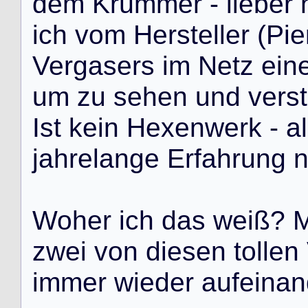
d
e
m
K
r
ü
m
m
e
r
-
l
i
e
b
e
r
i
c
h
v
o
m
H
e
r
s
t
e
l
l
e
r
(
P
i
e
V
e
r
g
a
s
e
r
s
i
m
N
e
t
z
e
i
n
u
m
z
u
s
e
h
e
n
u
n
d
v
e
r
s
t
I
s
t
k
e
i
n
H
e
x
e
n
w
e
r
k
-
a
l
j
a
h
r
e
l
a
n
g
e
E
r
f
a
h
r
u
n
g
W
o
h
e
r
i
c
h
d
a
s
w
e
i
ß
?
z
w
e
i
v
o
n
d
i
e
s
e
n
t
o
l
l
e
n
i
m
m
e
r
w
i
e
d
e
r
a
u
f
e
i
n
a
n