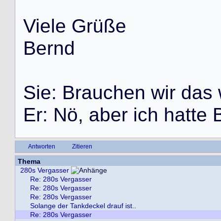
V
i
e
l
e
G
r
ü
ß
e
B
e
r
n
d
S
i
e
:
B
r
a
u
c
h
e
n
w
i
r
d
a
s
E
r
:
N
ö
,
a
b
e
r
i
c
h
h
a
t
t
e
Antworten
Zitieren
Thema
280s Vergasser
Re: 280s Vergasser
Re: 280s Vergasser
Re: 280s Vergasser
Solange der Tankdeckel drauf ist..
Re: 280s Vergasser