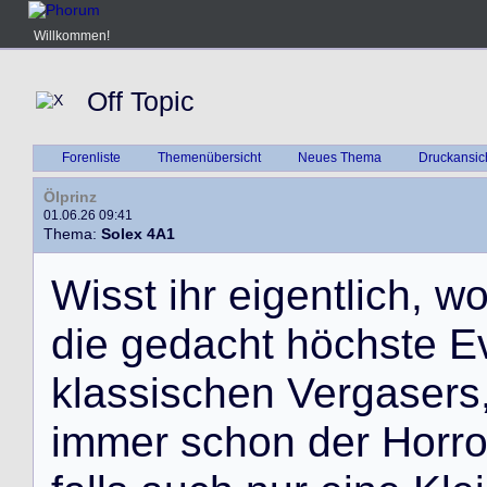
Willkommen!
Off Topic
Forenliste
Themenübersicht
Neues Thema
Druckansic
Ölprinz
01.06.26 09:41
Thema:
Solex 4A1
W
i
s
s
t
i
h
r
e
i
g
e
n
t
l
i
c
h
,
w
d
i
e
g
e
d
a
c
h
t
h
ö
c
h
s
t
e
E
k
l
a
s
s
i
s
c
h
e
n
V
e
r
g
a
s
e
r
s
i
m
m
e
r
s
c
h
o
n
d
e
r
H
o
r
r