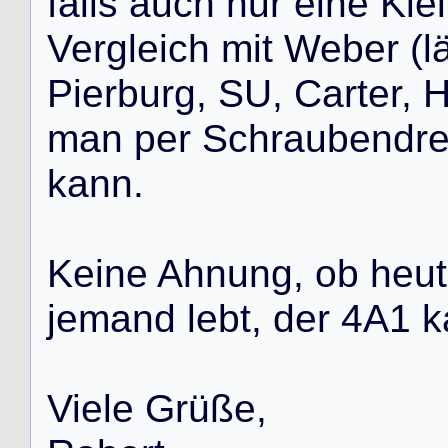
f
a
l
l
s
a
u
c
h
n
u
r
e
i
n
e
K
l
e
i
V
e
r
g
l
e
i
c
h
m
i
t
W
e
b
e
r
(
l
P
i
e
r
b
u
r
g
,
S
U
,
C
a
r
t
e
r
,
m
a
n
p
e
r
S
c
h
r
a
u
b
e
n
d
r
k
a
n
n
.
K
e
i
n
e
A
h
n
u
n
g
,
o
b
h
e
u
t
j
e
m
a
n
d
l
e
b
t
,
d
e
r
4
A
1
k
V
i
e
l
e
G
r
ü
ß
e
,