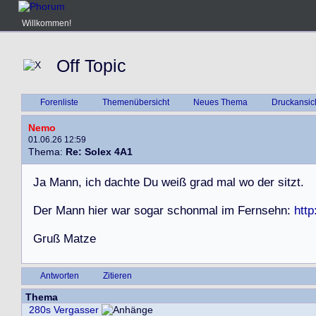
Willkommen!
Off Topic
Forenliste
Themenübersicht
Neues Thema
Druckansic
Nemo
01.06.26 12:59
Thema:
Re: Solex 4A1
J
a
M
a
n
n
,
i
c
h
d
a
c
h
t
e
D
u
w
e
i
ß
g
r
a
d
m
a
l
w
o
d
e
r
s
i
t
z
t
.
D
e
r
M
a
n
n
h
i
e
r
w
a
r
s
o
g
a
r
s
c
h
o
n
m
a
l
i
m
F
e
r
n
s
e
h
n
:
htt
G
r
u
ß
M
a
t
z
e
Antworten
Zitieren
Thema
280s Vergasser