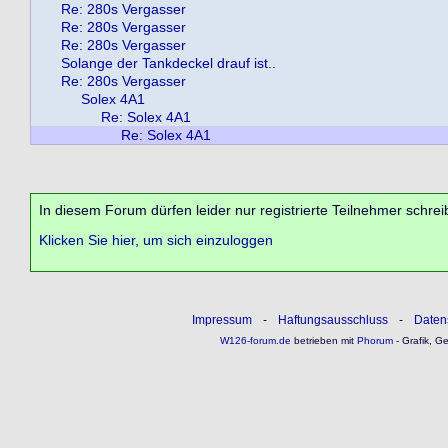
Re: 280s Vergasser
Re: 280s Vergasser
Re: 280s Vergasser
Solange der Tankdeckel drauf ist..
Re: 280s Vergasser
Solex 4A1
Re: Solex 4A1
Re: Solex 4A1
In diesem Forum dürfen leider nur registrierte Teilnehmer schrei
Klicken Sie hier, um sich einzuloggen
Impressum
-
Haftungsausschluss
-
Daten
W126-forum.de
betrieben mit
Phorum
- Grafik, G