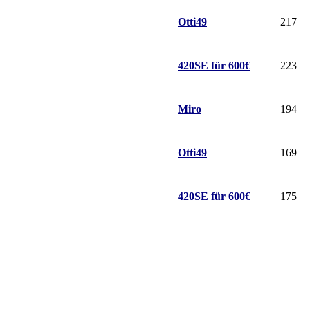
Otti49
217
420SE für 600€
223
Miro
194
Otti49
169
420SE für 600€
175