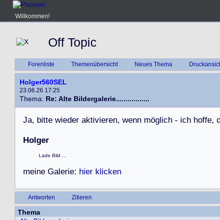
Willkommen!
Off Topic
Forenliste
Themenübersicht
Neues Thema
Druckansic
Holger560SEL
23.06.26 17:25
Thema:
Re: Alte Bildergalerie.................
J
a
,
b
i
t
t
e
w
i
e
d
e
r
a
k
t
i
v
i
e
r
e
n
,
w
e
n
n
m
ö
g
l
i
c
h
-
i
c
h
h
o
f
f
e
,
Holger
Lade Bild ...
m
e
i
n
e
G
a
l
e
r
i
e
:
hier klicken
Antworten
Zitieren
Thema