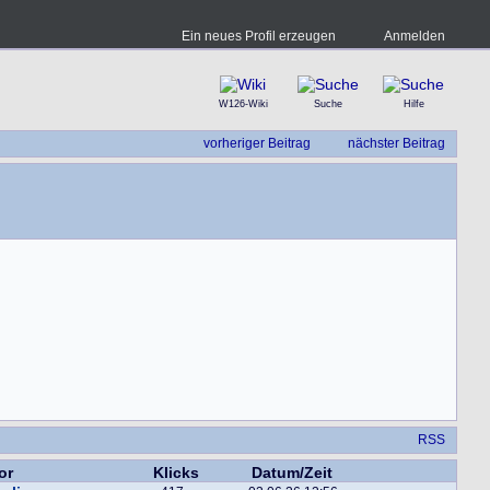
Ein neues Profil erzeugen
Anmelden
W126-Wiki
Suche
Hilfe
vorheriger Beitrag
nächster Beitrag
RSS
or
Klicks
Datum/Zeit