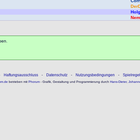
Corn
Der
Hol
Nem
ben.
-
Haftungsausschluss
-
Datenschutz
-
Nutzungsbedingungen
-
Spielrege
um.de
betrieben mit
Phorum
- Grafik, Gestaltung und Programmierung durch
Hans-Dieter
,
Johann