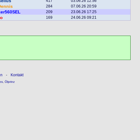
elius
417
03.06.26 12:56
Dennis
284
07.06.26 20:59
ger560SEL
209
23.06.26 17:25
o
169
24.06.26 09:21
ln
-
Kontakt
es
,
Ölprinz