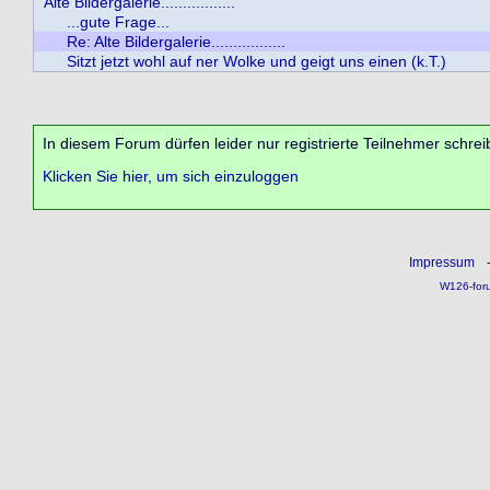
Alte Bildergalerie.................
...gute Frage...
Re: Alte Bildergalerie.................
Sitzt jetzt wohl auf ner Wolke und geigt uns einen (k.T.)
In diesem Forum dürfen leider nur registrierte Teilnehmer schrei
Klicken Sie hier, um sich einzuloggen
Impressum
W126-for