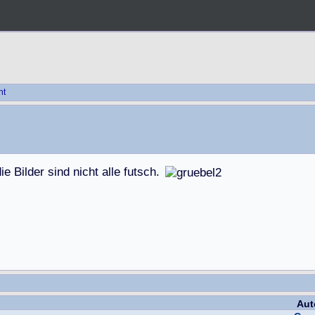
ht
d
i
e
B
i
l
d
e
r
s
i
n
d
n
i
c
h
t
a
l
l
e
f
u
t
s
c
h
.
Aut