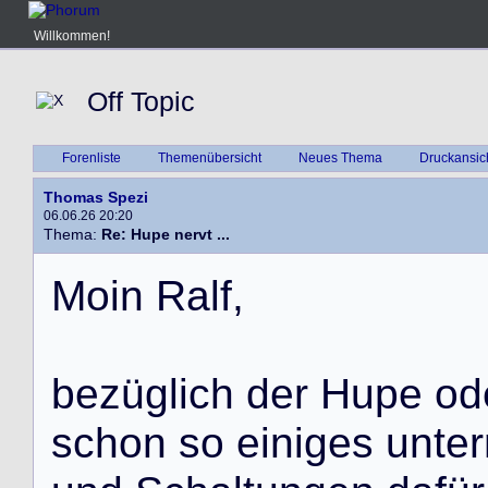
Willkommen!
Off Topic
Forenliste
Themenübersicht
Neues Thema
Druckansic
Thomas Spezi
06.06.26 20:20
Thema:
Re: Hupe nervt ...
M
o
i
n
R
a
l
f
,
b
e
z
ü
g
l
i
c
h
d
e
r
H
u
p
e
o
d
s
c
h
o
n
s
o
e
i
n
i
g
e
s
u
n
t
e
r