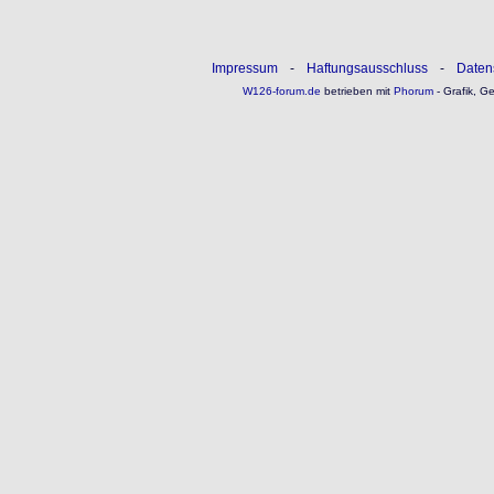
Impressum
-
Haftungsausschluss
-
Daten
W126-forum.de
betrieben mit
Phorum
- Grafik, G