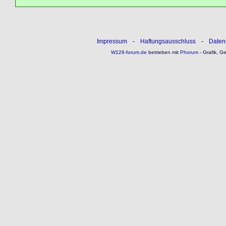
Impressum
-
Haftungsausschluss
-
Daten
W126-forum.de
betrieben mit
Phorum
- Grafik, G