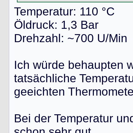
T
e
m
p
e
r
a
t
u
r
:
1
1
0
°
C
Ö
l
d
r
u
c
k
:
1
,
3
B
a
r
D
r
e
h
z
a
h
l
:
~
7
0
0
U
/
M
i
n
I
c
h
w
ü
r
d
e
b
e
h
a
u
p
t
e
n
t
a
t
s
ä
c
h
l
i
c
h
e
T
e
m
p
e
r
a
t
g
e
e
i
c
h
t
e
n
T
h
e
r
m
o
m
e
t
B
e
i
d
e
r
T
e
m
p
e
r
a
t
u
r
u
n
s
c
h
o
n
s
e
h
r
g
u
t
.