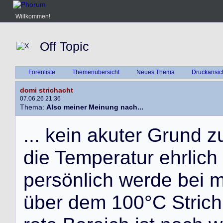
Willkommen!
Off Topic
Forenliste
Themenübersicht
Neues Thema
Druckansic
domi strichacht
07.06.26 21:36
Thema:
Also meiner Meinung nach...
.
.
.
k
e
i
n
a
k
u
t
e
r
G
r
u
n
d
z
d
i
e
T
e
m
p
e
r
a
t
u
r
e
h
r
l
i
c
h
p
e
r
s
ö
n
l
i
c
h
w
e
r
d
e
b
e
i
ü
b
e
r
d
e
m
1
0
0
°
C
S
t
r
i
c
h