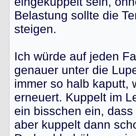
e
i
n
g
e
k
u
p
p
e
l
t
s
e
i
n
,
o
h
n
B
e
l
a
s
t
u
n
g
s
o
l
l
t
e
d
i
e
T
e
s
t
e
i
g
e
n
.
I
c
h
w
ü
r
d
e
a
u
f
j
e
d
e
n
F
g
e
n
a
u
e
r
u
n
t
e
r
d
i
e
L
u
p
i
m
m
e
r
s
o
h
a
l
b
k
a
p
u
t
t
,
e
r
n
e
u
e
r
t
.
K
u
p
p
e
l
t
i
m
L
e
i
n
b
i
s
s
c
h
e
n
e
i
n
,
d
a
s
s
a
b
e
r
k
u
p
p
e
l
t
d
a
n
n
s
c
h