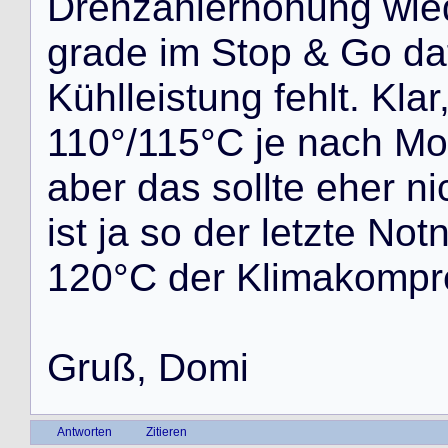
D
r
e
h
z
a
h
l
e
r
h
ö
h
u
n
g
w
i
e
g
r
a
d
e
i
m
S
t
o
p
&
G
o
d
a
K
ü
h
l
l
e
i
s
t
u
n
g
f
e
h
l
t
.
K
l
a
r
1
1
0
°
/
1
1
5
°
C
j
e
n
a
c
h
M
o
a
b
e
r
d
a
s
s
o
l
l
t
e
e
h
e
r
n
i
i
s
t
j
a
s
o
d
e
r
l
e
t
z
t
e
N
o
t
1
2
0
°
C
d
e
r
K
l
i
m
a
k
o
m
p
r
G
r
u
ß
,
D
o
m
i
Antworten
Zitieren