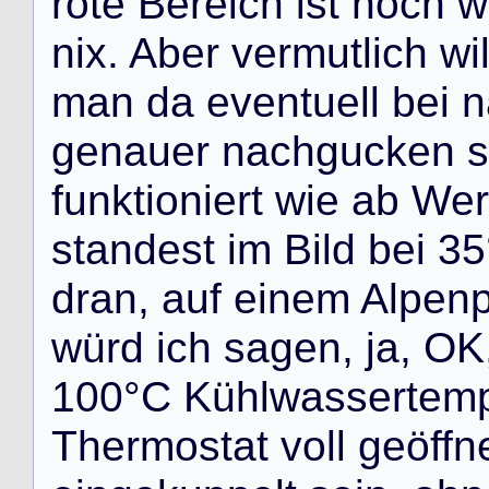
r
o
t
e
B
e
r
e
i
c
h
i
s
t
n
o
c
h
w
n
i
x
.
A
b
e
r
v
e
r
m
u
t
l
i
c
h
w
i
m
a
n
d
a
e
v
e
n
t
u
e
l
l
b
e
i
n
g
e
n
a
u
e
r
n
a
c
h
g
u
c
k
e
n
s
f
u
n
k
t
i
o
n
i
e
r
t
w
i
e
a
b
W
e
r
s
t
a
n
d
e
s
t
i
m
B
i
l
d
b
e
i
3
5
d
r
a
n
,
a
u
f
e
i
n
e
m
A
l
p
e
n
w
ü
r
d
i
c
h
s
a
g
e
n
,
j
a
,
O
K
1
0
0
°
C
K
ü
h
l
w
a
s
s
e
r
t
e
m
T
h
e
r
m
o
s
t
a
t
v
o
l
l
g
e
ö
f
f
n