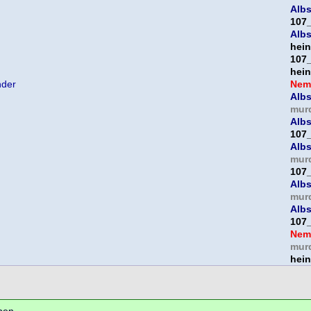
Albs
107
Albs
hein
107
hein
nder
Nem
Albs
mur
Albs
107
Albs
mur
107
Albs
mur
Albs
107
Nem
mur
hein