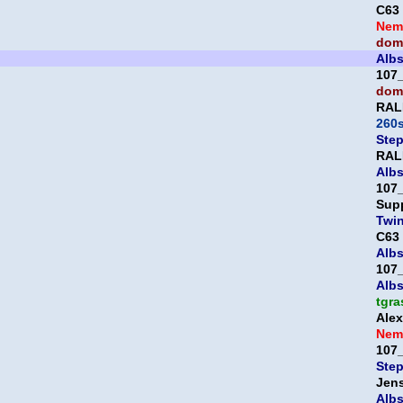
C63
Nem
domi
Albs
107
domi
RAL
260
Ste
RAL
Albs
107
Sup
Twi
C63
Albs
107
Albs
tgra
Ale
Nem
107
Ste
Jen
Albs