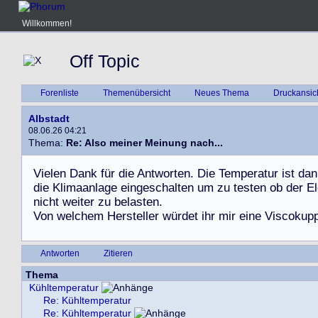
Willkommen!
Off Topic
Forenliste
Themenübersicht
Neues Thema
Druckansic
Albstadt
08.06.26 04:21
Thema:
Re: Also meiner Meinung nach...
V
i
e
l
e
n
D
a
n
k
f
ü
r
d
i
e
A
n
t
w
o
r
t
e
n
.
D
i
e
T
e
m
p
e
r
a
t
u
r
i
s
t
d
a
n
d
i
e
K
l
i
m
a
a
n
l
a
g
e
e
i
n
g
e
s
c
h
a
l
t
e
n
u
m
z
u
t
e
s
t
e
n
o
b
d
e
r
E
l
n
i
c
h
t
w
e
i
t
e
r
z
u
b
e
l
a
s
t
e
n
.
V
o
n
w
e
l
c
h
e
m
H
e
r
s
t
e
l
l
e
r
w
ü
r
d
e
t
i
h
r
m
i
r
e
i
n
e
V
i
s
c
o
k
u
p
Antworten
Zitieren
Thema
Kühltemperatur
Re: Kühltemperatur
Re: Kühltemperatur