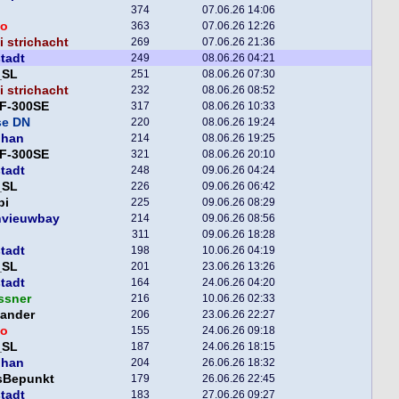
374
07.06.26 14:06
o
363
07.06.26 12:26
 strichacht
269
07.06.26 21:36
tadt
249
08.06.26 04:21
_SL
251
08.06.26 07:30
 strichacht
232
08.06.26 08:52
F-300SE
317
08.06.26 10:33
se DN
220
08.06.26 19:24
phan
214
08.06.26 19:25
F-300SE
321
08.06.26 20:10
tadt
248
09.06.26 04:24
_SL
226
09.06.26 06:42
pi
225
09.06.26 08:29
nvieuwbay
214
09.06.26 08:56
311
09.06.26 18:28
tadt
198
10.06.26 04:19
_SL
201
23.06.26 13:26
tadt
164
24.06.26 04:20
ssner
216
10.06.26 02:33
xander
206
23.06.26 22:27
o
155
24.06.26 09:18
_SL
187
24.06.26 18:15
phan
204
26.06.26 18:32
sBepunkt
179
26.06.26 22:45
tadt
183
27.06.26 09:27