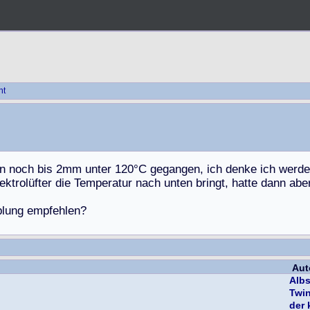
ht
n
n
o
c
h
b
i
s
2
m
m
u
n
t
e
r
1
2
0
°
C
g
e
g
a
n
g
e
n
,
i
c
h
d
e
n
k
e
i
c
h
w
e
r
d
e
e
k
t
r
o
l
ü
f
t
e
r
d
i
e
T
e
m
p
e
r
a
t
u
r
n
a
c
h
u
n
t
e
n
b
r
i
n
g
t
,
h
a
t
t
e
d
a
n
n
a
b
e
p
l
u
n
g
e
m
p
f
e
h
l
e
n
?
Aut
Albs
Twi
der 