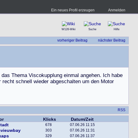
Ein neues Profil erzeugen
Anmelden
W126-Wiki
Suche
Hilfe
vorheriger Beitrag
nächster Beitrag
d
a
s
T
h
e
m
a
V
i
s
c
o
k
u
p
p
l
u
n
g
e
i
n
m
a
l
a
n
g
e
h
e
n
.
I
c
h
h
a
b
e
r
r
e
c
h
t
s
c
h
n
e
l
l
w
i
e
d
e
r
a
b
g
e
s
c
h
a
l
t
e
n
u
m
d
e
n
M
o
t
o
r
RSS
or
Klicks
Datum/Zeit
tadt
678
07.06.26 11:15
nvieuwbay
303
07.06.26 11:31
kaps
329
07.06.26 11:37