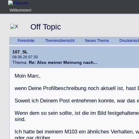
Willkommen!
Off Topic
Forenliste
Themenübersicht
Neues Thema
Druckansic
107_SL
08.06.26 07:30
Thema:
Re: Also meiner Meinung nach...
M
o
i
n
M
a
r
c
,
w
e
n
n
D
e
i
n
e
P
r
o
f
i
l
b
e
s
c
h
r
e
i
b
u
n
g
n
o
c
h
a
k
t
u
e
l
l
i
s
t
,
h
a
s
t
S
o
w
e
i
t
i
c
h
D
e
i
n
e
m
P
o
s
t
e
n
t
n
e
h
m
e
n
k
o
n
n
t
e
,
w
a
r
d
a
s
W
e
n
n
d
e
m
s
o
s
e
i
n
s
o
l
l
t
e
,
i
s
t
d
i
e
i
m
B
i
l
d
f
e
s
t
g
e
h
a
l
t
e
n
e
s
i
n
d
.
I
c
h
h
a
t
t
e
b
e
i
m
e
i
n
e
m
M
1
0
3
e
i
n
ä
h
n
l
i
c
h
e
s
V
e
r
h
a
l
t
e
n
,
o
d
e
r
g
a
r
d
r
ü
b
e
r
.