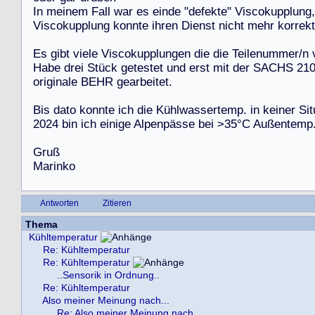
I
n
m
e
i
n
e
m
F
a
l
l
w
a
r
e
s
e
i
n
d
e
"
d
e
f
e
k
t
e
"
V
i
s
c
o
k
u
p
p
l
u
n
g
,
V
i
s
c
o
k
u
p
p
l
u
n
g
k
o
n
n
t
e
i
h
r
e
n
D
i
e
n
s
t
n
i
c
h
t
m
e
h
r
k
o
r
r
e
k
t
E
s
g
i
b
t
v
i
e
l
e
V
i
s
c
o
k
u
p
p
l
u
n
g
e
n
d
i
e
d
i
e
T
e
i
l
e
n
u
m
m
e
r
/
n
H
a
b
e
d
r
e
i
S
t
ü
c
k
g
e
t
e
s
t
e
t
u
n
d
e
r
s
t
m
i
t
d
e
r
S
A
C
H
S
2
1
o
r
i
g
i
n
a
l
e
B
E
H
R
g
e
a
r
b
e
i
t
e
t
.
B
i
s
d
a
t
o
k
o
n
n
t
e
i
c
h
d
i
e
K
ü
h
l
w
a
s
s
e
r
t
e
m
p
.
i
n
k
e
i
n
e
r
S
i
t
2
0
2
4
b
i
n
i
c
h
e
i
n
i
g
e
A
l
p
e
n
p
ä
s
s
e
b
e
i
>
3
5
°
C
A
u
ß
e
n
t
e
m
p
G
r
u
ß
M
a
r
i
n
k
o
Antworten
Zitieren
Thema
Kühltemperatur
Re: Kühltemperatur
Re: Kühltemperatur
..Sensorik in Ordnung..
Re: Kühltemperatur
Also meiner Meinung nach...
Re: Also meiner Meinung nach...