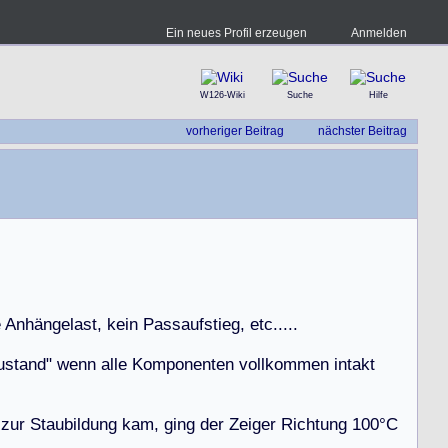
Ein neues Profil erzeugen
Anmelden
W126-Wiki
Suche
Hilfe
vorheriger Beitrag
nächster Beitrag
e
A
n
h
ä
n
g
e
l
a
s
t
,
k
e
i
n
P
a
s
s
a
u
f
s
t
i
e
g
,
e
t
c
.
.
.
.
.
u
s
t
a
n
d
"
w
e
n
n
a
l
l
e
K
o
m
p
o
n
e
n
t
e
n
v
o
l
l
k
o
m
m
e
n
i
n
t
a
k
t
z
u
r
S
t
a
u
b
i
l
d
u
n
g
k
a
m
,
g
i
n
g
d
e
r
Z
e
i
g
e
r
R
i
c
h
t
u
n
g
1
0
0
°
C