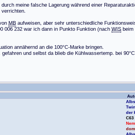
d
u
r
c
h
m
e
i
n
e
f
a
l
s
c
h
e
L
a
g
e
r
u
n
g
w
ä
h
r
e
n
d
e
i
n
e
r
R
e
p
a
r
a
t
u
r
a
k
t
i
v
e
r
r
i
c
h
t
e
n
.
v
o
n
MB
a
u
f
w
e
i
s
e
n
,
a
b
e
r
s
e
h
r
u
n
t
e
r
s
c
h
i
e
d
l
i
c
h
e
F
u
n
k
t
i
o
n
s
w
e
i
0
0
0
0
6
2
3
2
w
a
r
i
c
h
d
a
n
n
i
n
P
u
n
k
t
o
F
u
n
k
t
i
o
n
(
n
a
c
h
WIS
b
e
i
m
u
a
t
i
o
n
a
n
n
ä
h
e
r
n
d
a
n
d
i
e
1
0
0
°
C
-
M
a
r
k
e
b
r
i
n
g
e
n
.
.
g
e
f
a
h
r
e
n
u
n
d
s
e
l
b
s
t
d
a
b
l
i
e
b
d
i
e
K
ü
h
l
w
a
s
s
e
r
t
e
m
p
.
b
e
i
9
0
°
C
Aut
Albs
Twi
der 
C63
Nem
domi
Albs