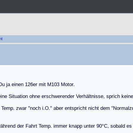
ht
D
u
j
a
e
i
n
e
n
1
2
6
e
r
m
i
t
M
1
0
3
M
o
t
o
r
.
e
i
n
e
S
i
t
u
a
t
i
o
n
o
h
n
e
e
r
s
c
h
w
e
r
e
n
d
e
r
V
e
r
h
ä
l
t
n
i
s
s
e
,
s
p
r
i
c
h
k
e
i
n
T
e
m
p
.
z
w
a
r
"
n
o
c
h
i
.
O
.
"
a
b
e
r
e
n
t
s
p
r
i
c
h
t
n
i
c
h
t
d
e
m
"
N
o
r
m
a
l
z
w
ä
h
r
e
n
d
d
e
r
F
a
h
r
t
T
e
m
p
.
i
m
m
e
r
k
n
a
p
p
u
n
t
e
r
9
0
°
C
,
s
o
b
a
l
d
e
s