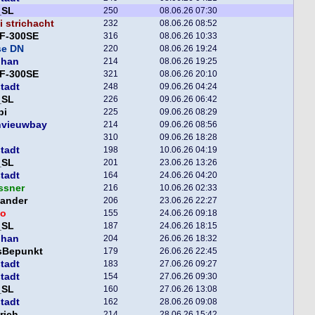
_SL
250
08.06.26 07:30
 strichacht
232
08.06.26 08:52
F-300SE
316
08.06.26 10:33
se DN
220
08.06.26 19:24
phan
214
08.06.26 19:25
F-300SE
321
08.06.26 20:10
tadt
248
09.06.26 04:24
_SL
226
09.06.26 06:42
pi
225
09.06.26 08:29
nvieuwbay
214
09.06.26 08:56
310
09.06.26 18:28
tadt
198
10.06.26 04:19
_SL
201
23.06.26 13:26
tadt
164
24.06.26 04:20
ssner
216
10.06.26 02:33
xander
206
23.06.26 22:27
o
155
24.06.26 09:18
_SL
187
24.06.26 18:15
phan
204
26.06.26 18:32
sBepunkt
179
26.06.26 22:45
tadt
183
27.06.26 09:27
tadt
154
27.06.26 09:30
_SL
160
27.06.26 13:08
tadt
162
28.06.26 09:08
rich
214
28.06.26 15:42