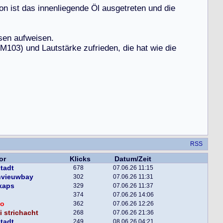
o
n
i
s
t
d
a
s
i
n
n
e
n
l
i
e
g
e
n
d
e
Ö
l
a
u
s
g
e
t
r
e
t
e
n
u
n
d
d
i
e
s
e
n
a
u
f
w
e
i
s
e
n
.
M
1
0
3
)
u
n
d
L
a
u
t
s
t
ä
r
k
e
z
u
f
r
i
e
d
e
n
,
d
i
e
h
a
t
w
i
e
d
i
e
RSS
or
Klicks
Datum/Zeit
tadt
678
07.06.26 11:15
nvieuwbay
302
07.06.26 11:31
kaps
329
07.06.26 11:37
374
07.06.26 14:06
o
362
07.06.26 12:26
 strichacht
268
07.06.26 21:36
tadt
249
08.06.26 04:21