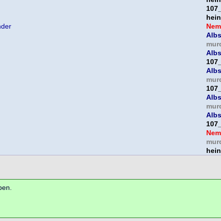
107
hein
nder
Nem
Albs
mur
Albs
107
Albs
mur
107
Albs
mur
Albs
107
Nem
mur
hein
ben.