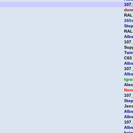
107
domi
RAL
260
Ste
RAL
Albs
107
Sup
Twi
C63
Albs
107
Albs
tgra
Ale
Nem
107
Ste
Jen
Albs
Albs
107
Albs
hein