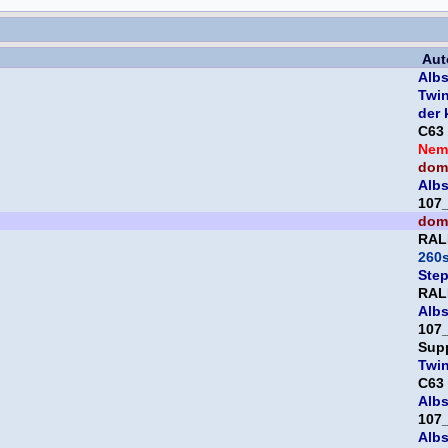
Aut
Albs
Twi
der 
C63
Nem
domi
Albs
107
domi
RAL
260
Ste
RAL
Albs
107
Sup
Twi
C63
Albs
107
Albs