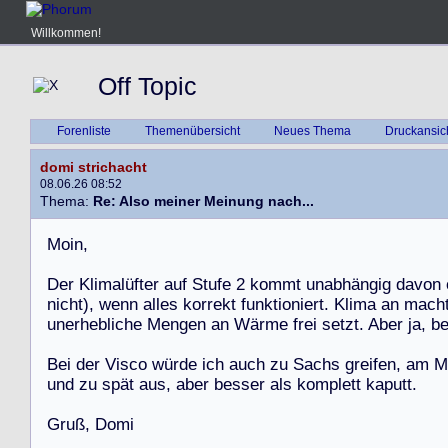
Willkommen!
Off Topic
Forenliste
Themenübersicht
Neues Thema
Druckansic
domi strichacht
08.06.26 08:52
Thema:
Re: Also meiner Meinung nach...
M
o
i
n
,
D
e
r
K
l
i
m
a
l
ü
f
t
e
r
a
u
f
S
t
u
f
e
2
k
o
m
m
t
u
n
a
b
h
ä
n
g
i
g
d
a
v
o
n
n
i
c
h
t
)
,
w
e
n
n
a
l
l
e
s
k
o
r
r
e
k
t
f
u
n
k
t
i
o
n
i
e
r
t
.
K
l
i
m
a
a
n
m
a
c
h
u
n
e
r
h
e
b
l
i
c
h
e
M
e
n
g
e
n
a
n
W
ä
r
m
e
f
r
e
i
s
e
t
z
t
.
A
b
e
r
j
a
,
b
B
e
i
d
e
r
V
i
s
c
o
w
ü
r
d
e
i
c
h
a
u
c
h
z
u
S
a
c
h
s
g
r
e
i
f
e
n
,
a
m
M
u
n
d
z
u
s
p
ä
t
a
u
s
,
a
b
e
r
b
e
s
s
e
r
a
l
s
k
o
m
p
l
e
t
t
k
a
p
u
t
t
.
G
r
u
ß
,
D
o
m
i