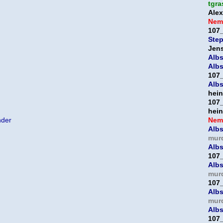
tgra
Ale
Nem
107
Ste
Jen
Albs
Albs
107
Albs
hein
107
hein
nder
Nem
Albs
mur
Albs
107
Albs
mur
107
Albs
mur
Albs
107