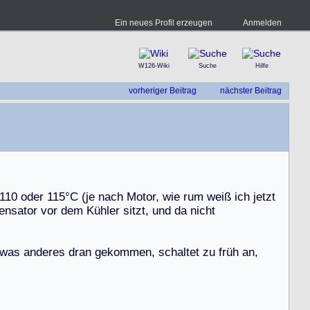
Ein neues Profil erzeugen
Anmelden
W126-Wiki
Suche
Hilfe
vorheriger Beitrag
nächster Beitrag
1
1
0
o
d
e
r
1
1
5
°
C
(
j
e
n
a
c
h
M
o
t
o
r
,
w
i
e
r
u
m
w
e
i
ß
i
c
h
j
e
t
z
t
e
n
s
a
t
o
r
v
o
r
d
e
m
K
ü
h
l
e
r
s
i
t
z
t
,
u
n
d
d
a
n
i
c
h
t
w
a
s
a
n
d
e
r
e
s
d
r
a
n
g
e
k
o
m
m
e
n
,
s
c
h
a
l
t
e
t
z
u
f
r
ü
h
a
n
,