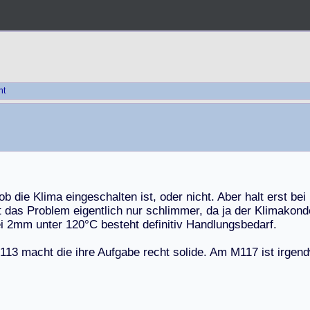
ht
o
b
d
i
e
K
l
i
m
a
e
i
n
g
e
s
c
h
a
l
t
e
n
i
s
t
,
o
d
e
r
n
i
c
h
t
.
A
b
e
r
h
a
l
t
e
r
s
t
b
e
i
t
d
a
s
P
r
o
b
l
e
m
e
i
g
e
n
t
l
i
c
h
n
u
r
s
c
h
l
i
m
m
e
r
,
d
a
j
a
d
e
r
K
l
i
m
a
k
o
n
d
e
i
2
m
m
u
n
t
e
r
1
2
0
°
C
b
e
s
t
e
h
t
d
e
f
i
n
i
t
i
v
H
a
n
d
l
u
n
g
s
b
e
d
a
r
f
.
1
1
3
m
a
c
h
t
d
i
e
i
h
r
e
A
u
f
g
a
b
e
r
e
c
h
t
s
o
l
i
d
e
.
A
m
M
1
1
7
i
s
t
i
r
g
e
n
d