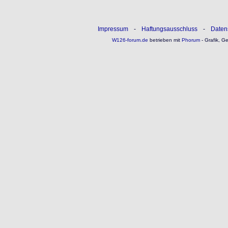
Impressum
-
Haftungsausschluss
-
Daten
W126-forum.de
betrieben mit
Phorum
- Grafik, G