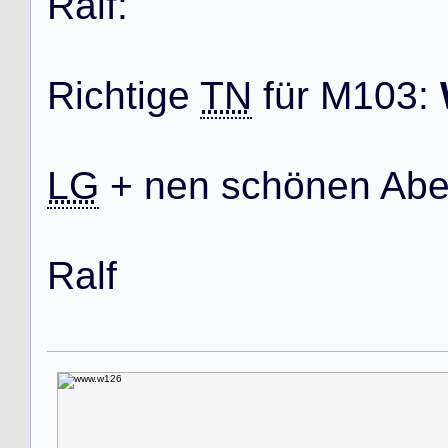
R
a
l
f
:
R
i
c
h
t
i
g
e
TN
f
ü
r
M
1
0
3
:
LG
+
n
e
n
s
c
h
ö
n
e
n
A
b
R
a
l
f