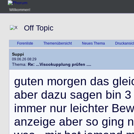
Willkommen!
Off Topic
Forenliste
Themenübersicht
Neues Thema
Druckansic
Suppi
09.06.26 08:29
Thema:
Re: ...Viscokupplung prüfen ....
g
u
t
e
n
m
o
r
g
e
n
d
a
s
g
l
e
i
a
b
e
r
d
a
z
u
s
a
g
e
n
b
i
n
3
i
m
m
e
r
n
u
r
l
e
i
c
h
t
e
r
B
e
a
n
z
e
i
g
e
a
b
e
r
s
o
g
i
n
g
n