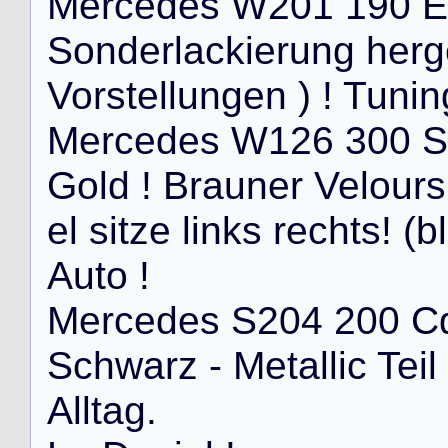
M
e
r
c
e
d
e
s
W
2
0
1
1
9
0
E
S
o
n
d
e
r
l
a
c
k
i
e
r
u
n
g
h
e
r
g
V
o
r
s
t
e
l
l
u
n
g
e
n
)
!
T
u
n
i
n
M
e
r
c
e
d
e
s
W
1
2
6
3
0
0
S
G
o
l
d
!
B
r
a
u
n
e
r
V
e
l
o
u
r
s
e
l
s
i
t
z
e
l
i
n
k
s
r
e
c
h
t
s
!
(
b
l
A
u
t
o
!
M
e
r
c
e
d
e
s
S
2
0
4
2
0
0
C
S
c
h
w
a
r
z
-
M
e
t
a
l
l
i
c
T
e
i
l
A
l
l
t
a
g
.