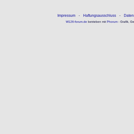
Impressum
-
Haftungsausschluss
-
Daten
W126-forum.de
betrieben mit
Phorum
- Grafik, G