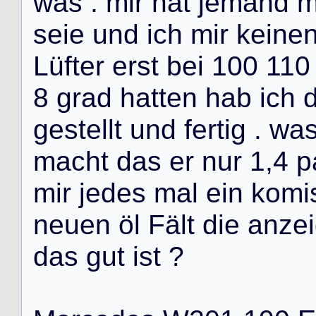
w
a
s
.
m
i
r
h
a
t
j
e
m
a
n
d
s
e
i
e
u
n
d
i
c
h
m
i
r
k
e
i
n
e
L
ü
f
t
e
r
e
r
s
t
b
e
i
1
0
0
1
1
0
8
g
r
a
d
h
a
t
t
e
n
h
a
b
i
c
h
g
e
s
t
e
l
l
t
u
n
d
f
e
r
t
i
g
.
w
a
m
a
c
h
t
d
a
s
e
r
n
u
r
1
,
4
p
m
i
r
j
e
d
e
s
m
a
l
e
i
n
k
o
m
i
n
e
u
e
n
ö
l
F
ä
l
t
d
i
e
a
n
z
e
i
d
a
s
g
u
t
i
s
t
?