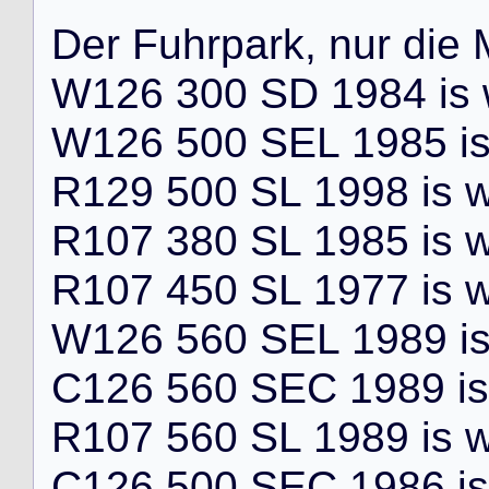
D
e
r
F
u
h
r
p
a
r
k
,
n
u
r
d
i
e
W
1
2
6
3
0
0
S
D
1
9
8
4
i
s
W
1
2
6
5
0
0
S
E
L
1
9
8
5
i
R
1
2
9
5
0
0
S
L
1
9
9
8
i
s
R
1
0
7
3
8
0
S
L
1
9
8
5
i
s
R
1
0
7
4
5
0
S
L
1
9
7
7
i
s
W
1
2
6
5
6
0
S
E
L
1
9
8
9
i
C
1
2
6
5
6
0
S
E
C
1
9
8
9
i
s
R
1
0
7
5
6
0
S
L
1
9
8
9
i
s
C
1
2
6
5
0
0
S
E
C
1
9
8
6
i
s