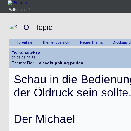
Willkommen!
Off Topic
Forenliste
Themenübersicht
Neues Thema
Druckansic
Twinvieuwbay
09.06.26 08:56
Thema:
Re: ...Viscokupplung prüfen ....
S
c
h
a
u
i
n
d
i
e
B
e
d
i
e
n
u
n
d
e
r
Ö
l
d
r
u
c
k
s
e
i
n
s
o
l
l
t
e
D
e
r
M
i
c
h
a
e
l