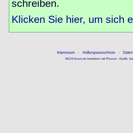
schreiben.
Klicken Sie hier, um sich 
Impressum
-
Haftungsausschluss
-
Daten
W126-forum.de
betrieben mit
Phorum
- Grafik, G