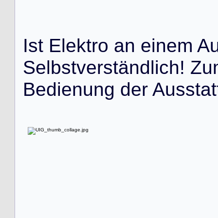
I
s
t
E
l
e
k
t
r
o
a
n
e
i
n
e
m
A
S
e
l
b
s
t
v
e
r
s
t
ä
n
d
l
i
c
h
!
Z
u
B
e
d
i
e
n
u
n
g
d
e
r
A
u
s
s
t
a
t