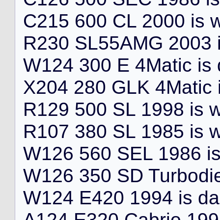
C
2
1
5
6
0
0
C
L
2
0
0
0
i
s
R
2
3
0
S
L
5
5
A
M
G
2
0
0
3
W
1
2
4
3
0
0
E
4
M
a
t
i
c
i
s
X
2
0
4
2
8
0
G
L
K
4
M
a
t
i
c
R
1
2
9
5
0
0
S
L
1
9
9
8
i
s
R
1
0
7
3
8
0
S
L
1
9
8
5
i
s
W
1
2
6
5
6
0
S
E
L
1
9
8
6
i
W
1
2
6
3
5
0
S
D
T
u
r
b
o
d
i
W
1
2
4
E
4
2
0
1
9
9
4
i
s
d
a
A
1
2
4
E
3
2
0
C
a
b
r
i
o
1
9
9