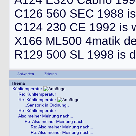
C
1
2
6
5
6
0
S
E
C
1
9
8
8
i
s
C
1
2
4
2
3
0
C
E
1
9
9
2
i
s
X
1
6
6
M
L
5
0
0
4
m
a
t
i
k
d
R
1
2
9
5
0
0
S
L
1
9
9
8
i
s
d
Antworten
Zitieren
Thema
Kühltemperatur
Re: Kühltemperatur
Re: Kühltemperatur
..Sensorik in Ordnung..
Re: Kühltemperatur
Also meiner Meinung nach...
Re: Also meiner Meinung nach...
Re: Also meiner Meinung nach...
Re: Also meiner Meinung nach...