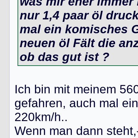
was mir eher immer
nur 1,4 paar öl druc
mal ein komisches G
neuen öl Fält die anz
ob das gut ist ?
I
c
h
b
i
n
m
i
t
m
e
i
n
e
m
5
6
g
e
f
a
h
r
e
n
,
a
u
c
h
m
a
l
e
i
2
2
0
k
m
/
h
.
.
W
e
n
n
m
a
n
d
a
n
n
s
t
e
h
t
,