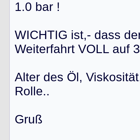
1
.
0
b
a
r
!
W
I
C
H
T
I
G
i
s
t
,
-
d
a
s
s
d
e
W
e
i
t
e
r
f
a
h
r
t
V
O
L
L
a
u
f
3
A
l
t
e
r
d
e
s
Ö
l
,
V
i
s
k
o
s
i
t
ä
t
R
o
l
l
e
.
.
G
r
u
ß