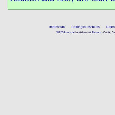
Impressum
-
Haftungsausschluss
-
Daten
W126-forum.de
betrieben mit
Phorum
- Grafik, G