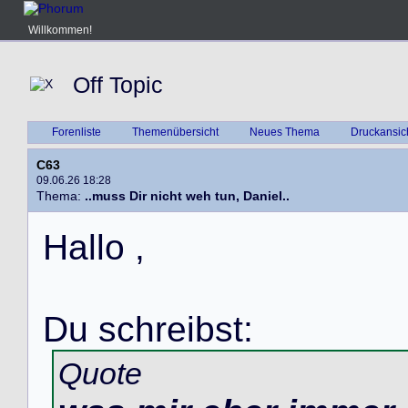
Willkommen!
Off Topic
Forenliste
Themenübersicht
Neues Thema
Druckansic
C63
09.06.26 18:28
Thema:
..muss Dir nicht weh tun, Daniel..
H
a
l
l
o
,
D
u
s
c
h
r
e
i
b
s
t
:
Quote