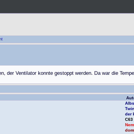
ht
e
n
,
d
e
r
V
e
n
t
i
l
a
t
o
r
k
o
n
n
t
e
g
e
s
t
o
p
p
t
w
e
r
d
e
n
.
D
a
w
a
r
d
i
e
T
e
m
p
Aut
Albs
Twi
der 
C63
Nem
domi