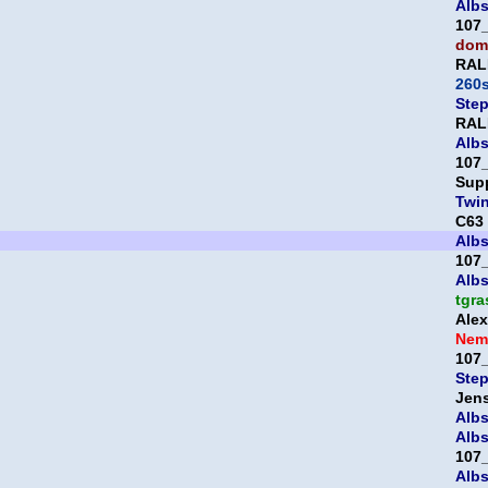
Albs
107
domi
RAL
260
Ste
RAL
Albs
107
Sup
Twi
C63
Albs
107
Albs
tgra
Ale
Nem
107
Ste
Jen
Albs
Albs
107
Albs