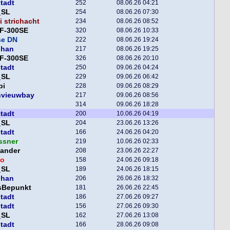
tadt
252
08.06.26 04:21
_SL
254
08.06.26 07:30
 strichacht
234
08.06.26 08:52
F-300SE
320
08.06.26 10:33
se DN
222
08.06.26 19:24
phan
217
08.06.26 19:25
F-300SE
326
08.06.26 20:10
tadt
250
09.06.26 04:24
_SL
229
09.06.26 06:42
pi
228
09.06.26 08:29
nvieuwbay
217
09.06.26 08:56
314
09.06.26 18:28
tadt
200
10.06.26 04:19
_SL
204
23.06.26 13:26
tadt
166
24.06.26 04:20
ssner
219
10.06.26 02:33
xander
208
23.06.26 22:27
o
158
24.06.26 09:18
_SL
189
24.06.26 18:15
phan
206
26.06.26 18:32
sBepunkt
181
26.06.26 22:45
tadt
186
27.06.26 09:27
tadt
156
27.06.26 09:30
_SL
162
27.06.26 13:08
tadt
166
28.06.26 09:08