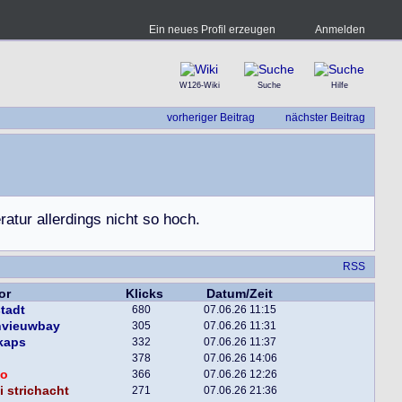
Ein neues Profil erzeugen
Anmelden
W126-Wiki
Suche
Hilfe
vorheriger Beitrag
nächster Beitrag
e
r
a
t
u
r
a
l
l
e
r
d
i
n
g
s
n
i
c
h
t
s
o
h
o
c
h
.
RSS
or
Klicks
Datum/Zeit
tadt
680
07.06.26 11:15
nvieuwbay
305
07.06.26 11:31
kaps
332
07.06.26 11:37
378
07.06.26 14:06
o
366
07.06.26 12:26
 strichacht
271
07.06.26 21:36