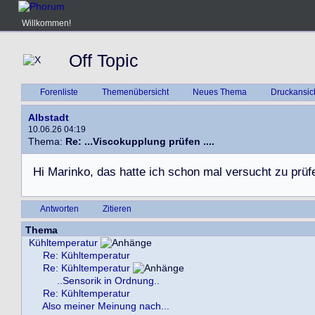
Willkommen!
Off Topic
Forenliste
Themenübersicht
Neues Thema
Druckansic
Albstadt
10.06.26 04:19
Thema:
Re: ...Viscokupplung prüfen ....
H
i
M
a
r
i
n
k
o
,
d
a
s
h
a
t
t
e
i
c
h
s
c
h
o
n
m
a
l
v
e
r
s
u
c
h
t
z
u
p
r
ü
f
Antworten
Zitieren
Thema
Kühltemperatur
Re: Kühltemperatur
Re: Kühltemperatur
..Sensorik in Ordnung..
Re: Kühltemperatur
Also meiner Meinung nach...