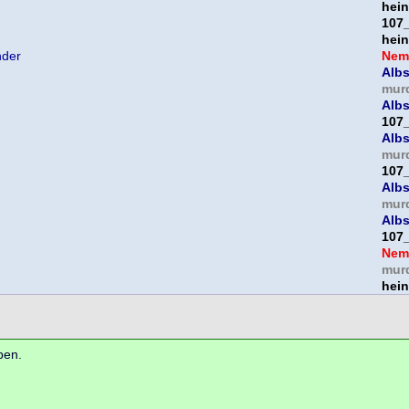
hein
107
hein
nder
Nem
Albs
mur
Albs
107
Albs
mur
107
Albs
mur
Albs
107
Nem
mur
hein
ben.