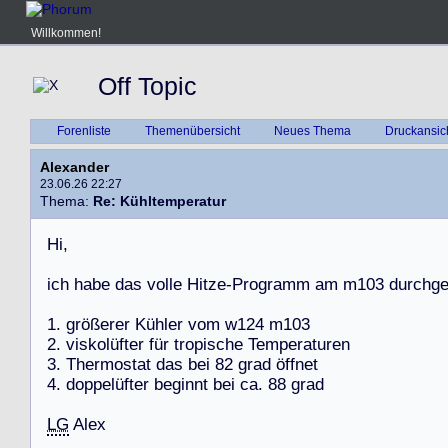
Willkommen!
Off Topic
Forenliste
Themenübersicht
Neues Thema
Druckansic
Alexander
23.06.26 22:27
Thema:
Re: Kühltemperatur
H
i
,
i
c
h
h
a
b
e
d
a
s
v
o
l
l
e
H
i
t
z
e
-
P
r
o
g
r
a
m
m
a
m
m
1
0
3
d
u
r
c
h
g
1
.
g
r
ö
ß
e
r
e
r
K
ü
h
l
e
r
v
o
m
w
1
2
4
m
1
0
3
2
.
v
i
s
k
o
l
ü
f
t
e
r
f
ü
r
t
r
o
p
i
s
c
h
e
T
e
m
p
e
r
a
t
u
r
e
n
3
.
T
h
e
r
m
o
s
t
a
t
d
a
s
b
e
i
8
2
g
r
a
d
ö
f
f
n
e
t
4
.
d
o
p
p
e
l
ü
f
t
e
r
b
e
g
i
n
n
t
b
e
i
c
a
.
8
8
g
r
a
d
LG
A
l
e
x