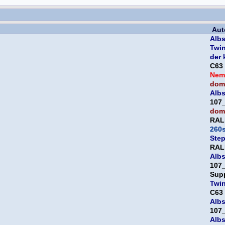
Aut
Albs
Twi
der 
C63
Nem
domi
Albs
107
domi
RAL
260
Ste
RAL
Albs
107
Sup
Twi
C63
Albs
107
Albs