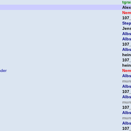
tgra
Ale
Nem
107
Ste
Jen
Albs
Albs
107
Albs
hein
107
hein
nder
Nem
Albs
mur
Albs
107
Albs
mur
107
Albs
mur
Albs
107