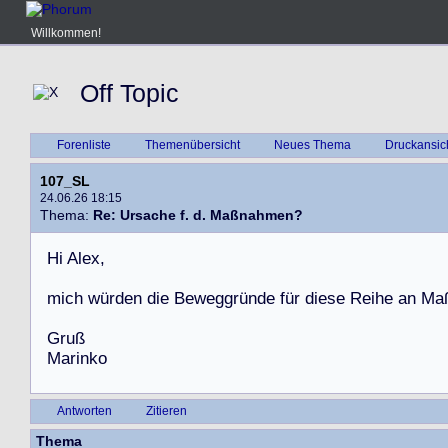
Willkommen!
Off Topic
Forenliste
Themenübersicht
Neues Thema
Druckansic
107_SL
24.06.26 18:15
Thema:
Re: Ursache f. d. Maßnahmen?
H
i
A
l
e
x
,
m
i
c
h
w
ü
r
d
e
n
d
i
e
B
e
w
e
g
g
r
ü
n
d
e
f
ü
r
d
i
e
s
e
R
e
i
h
e
a
n
M
a
G
r
u
ß
M
a
r
i
n
k
o
Antworten
Zitieren
Thema