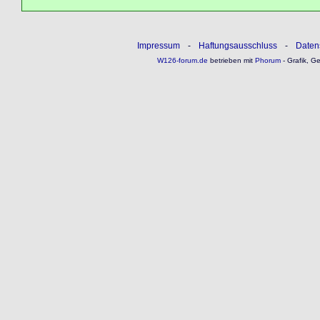
Impressum
-
Haftungsausschluss
-
Daten
W126-forum.de
betrieben mit
Phorum
- Grafik, G