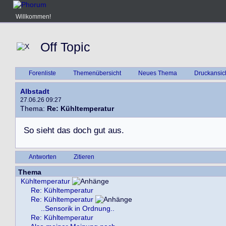
Willkommen!
Off Topic
Forenliste
Themenübersicht
Neues Thema
Druckansic
Albstadt
27.06.26 09:27
Thema:
Re: Kühltemperatur
S
o
s
i
e
h
t
d
a
s
d
o
c
h
g
u
t
a
u
s
.
Antworten
Zitieren
Thema
Kühltemperatur
Re: Kühltemperatur
Re: Kühltemperatur
..Sensorik in Ordnung..
Re: Kühltemperatur