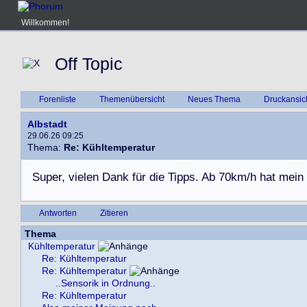
Willkommen!
Off Topic
Forenliste
Themenübersicht
Neues Thema
Druckansic
Albstadt
29.06.26 09:25
Thema:
Re: Kühltemperatur
S
u
p
e
r
,
v
i
e
l
e
n
D
a
n
k
f
ü
r
d
i
e
T
i
p
p
s
.
A
b
7
0
k
m
/
h
h
a
t
m
e
i
n
Antworten
Zitieren
Thema
Kühltemperatur
Re: Kühltemperatur
Re: Kühltemperatur
..Sensorik in Ordnung..
Re: Kühltemperatur