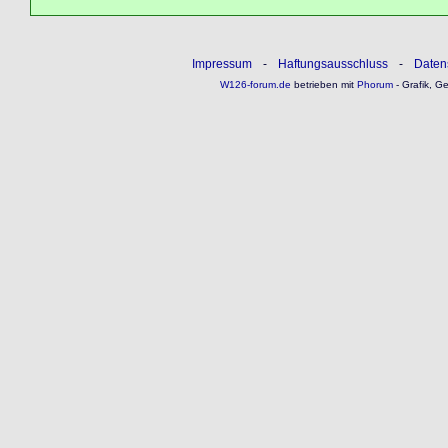
Impressum
-
Haftungsausschluss
-
Daten
W126-forum.de
betrieben mit
Phorum
- Grafik, G