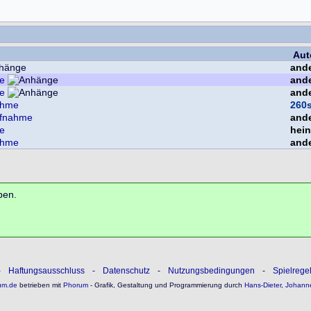
Aut
and
e
and
e
and
ahme
260
ufnahme
and
e
hein
ahme
and
ben.
-
Haftungsausschluss
-
Datenschutz
-
Nutzungsbedingungen
-
Spielrege
um.de
betrieben mit
Phorum
- Grafik, Gestaltung und Programmierung durch
Hans-Dieter
,
Johann