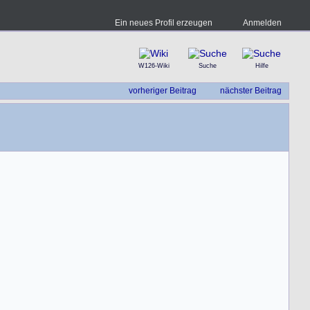
Ein neues Profil erzeugen
Anmelden
W126-Wiki
Suche
Hilfe
vorheriger Beitrag
nächster Beitrag