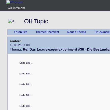
Willkommen!
Off Topic
Forenliste
Themenübersicht
Neues Thema
Druckansic
anderd
16.06.26 11:00
Thema:
Re: Das Luxuswagenexperiment #36 –Die Bestand
Lade Bild ...
Lade Bild ...
Lade Bild ...
Lade Bild ...
Lade Bild ...