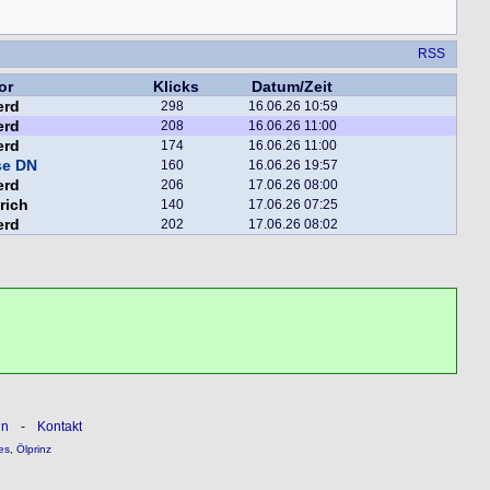
RSS
or
Klicks
Datum/Zeit
erd
298
16.06.26 10:59
erd
208
16.06.26 11:00
erd
174
16.06.26 11:00
se DN
160
16.06.26 19:57
erd
206
17.06.26 08:00
rich
140
17.06.26 07:25
erd
202
17.06.26 08:02
ln
-
Kontakt
es
,
Ölprinz