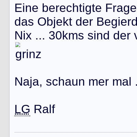
E
i
n
e
b
e
r
e
c
h
t
i
g
t
e
F
r
a
g
e
d
a
s
O
b
j
e
k
t
d
e
r
B
e
g
i
e
r
N
i
x
.
.
.
3
0
k
m
s
s
i
n
d
d
e
r
N
a
j
a
,
s
c
h
a
u
n
m
e
r
m
a
l
LG
R
a
l
f