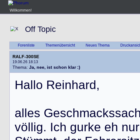
Willkommen!
Off Topic
Forenliste
Themenübersicht
Neues Thema
Druckansic
RALF-300SE
19.06.26 18:13
Thema:
Ja, nee, ist schon klar :)
H
a
l
l
o
R
e
i
n
h
a
r
d
,
a
l
l
e
s
G
e
s
c
h
m
a
c
k
s
s
a
c
v
ö
l
l
i
g
.
I
c
h
g
u
r
k
e
e
h
n
u
r