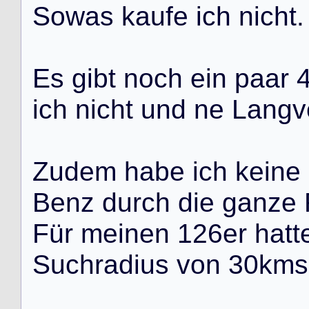
S
o
w
a
s
k
a
u
f
e
i
c
h
n
i
c
h
t
.
E
s
g
i
b
t
n
o
c
h
e
i
n
p
a
a
r
i
c
h
n
i
c
h
t
u
n
d
n
e
L
a
n
g
v
Z
u
d
e
m
h
a
b
e
i
c
h
k
e
i
n
e
B
e
n
z
d
u
r
c
h
d
i
e
g
a
n
z
e
F
ü
r
m
e
i
n
e
n
1
2
6
e
r
h
a
t
t
S
u
c
h
r
a
d
i
u
s
v
o
n
3
0
k
m
s