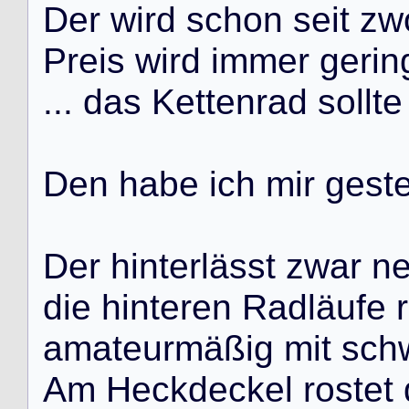
D
e
r
w
i
r
d
s
c
h
o
n
s
e
i
t
z
w
P
r
e
i
s
w
i
r
d
i
m
m
e
r
g
e
r
i
n
.
.
.
d
a
s
K
e
t
t
e
n
r
a
d
s
o
l
l
t
e
D
e
n
h
a
b
e
i
c
h
m
i
r
g
e
s
t
D
e
r
h
i
n
t
e
r
l
ä
s
s
t
z
w
a
r
n
d
i
e
h
i
n
t
e
r
e
n
R
a
d
l
ä
u
f
e
r
a
m
a
t
e
u
r
m
ä
ß
i
g
m
i
t
s
c
h
A
m
H
e
c
k
d
e
c
k
e
l
r
o
s
t
e
t