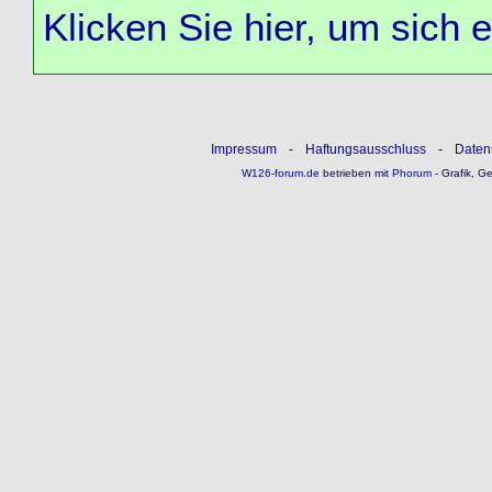
Klicken Sie hier, um sich 
Impressum
-
Haftungsausschluss
-
Daten
W126-forum.de
betrieben mit
Phorum
- Grafik, G