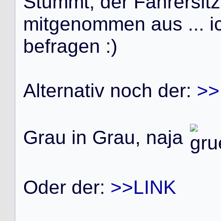
S
t
ü
m
m
t
,
d
e
r
F
a
h
r
e
r
s
i
t
z
m
i
t
g
e
n
o
m
m
e
n
a
u
s
.
.
.
i
b
e
f
r
a
g
e
n
:
)
A
l
t
e
r
n
a
t
i
v
n
o
c
h
d
e
r
:
>>
G
r
a
u
i
n
G
r
a
u
,
n
a
j
a
O
d
e
r
d
e
r
:
>>LINK