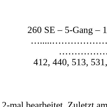
260 SE – 5-Gang – 1
….....……………
…………………
412, 440, 513, 531
2-mal bearbeitet. Zuletzt a