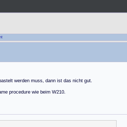
ht
b
a
s
t
e
l
t
w
e
r
d
e
n
m
u
s
s
,
d
a
n
n
i
s
t
d
a
s
n
i
c
h
t
g
u
t
.
a
m
e
p
r
o
c
e
d
u
r
e
w
i
e
b
e
i
m
W
2
1
0
.