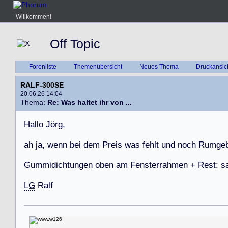
Willkommen!
Off Topic
Forenliste
Themenübersicht
Neues Thema
Druckansic
RALF-300SE
20.06.26 14:04
Thema:
Re: Was haltet ihr von ...
H
a
l
l
o
J
ö
r
g
,
a
h
j
a
,
w
e
n
n
b
e
i
d
e
m
P
r
e
i
s
w
a
s
f
e
h
l
t
u
n
d
n
o
c
h
R
u
m
g
e
G
u
m
m
i
d
i
c
h
t
u
n
g
e
n
o
b
e
n
a
m
F
e
n
s
t
e
r
r
a
h
m
e
n
+
R
e
s
t
:
s
LG
R
a
l
f