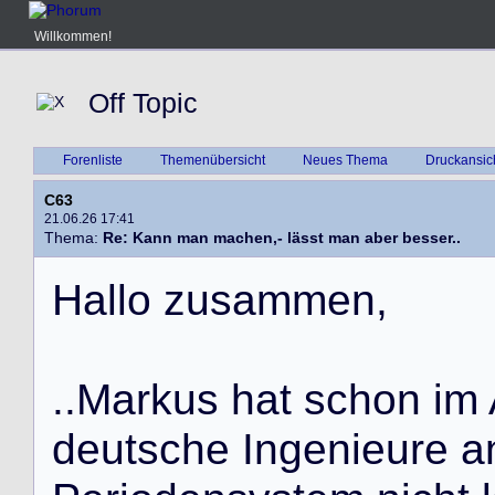
Willkommen!
Off Topic
Forenliste
Themenübersicht
Neues Thema
Druckansic
C63
21.06.26 17:41
Thema:
Re: Kann man machen,- lässt man aber besser..
H
a
l
l
o
z
u
s
a
m
m
e
n
,
.
.
M
a
r
k
u
s
h
a
t
s
c
h
o
n
i
m
d
e
u
t
s
c
h
e
I
n
g
e
n
i
e
u
r
e
a