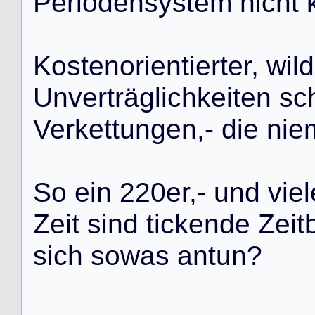
P
e
r
i
o
d
e
n
s
y
s
t
e
m
n
i
c
h
t
K
o
s
t
e
n
o
r
i
e
n
t
i
e
r
t
e
r
,
w
i
l
d
U
n
v
e
r
t
r
ä
g
l
i
c
h
k
e
i
t
e
n
s
c
V
e
r
k
e
t
t
u
n
g
e
n
,
-
d
i
e
n
i
e
S
o
e
i
n
2
2
0
e
r
,
-
u
n
d
v
i
e
l
Z
e
i
t
s
i
n
d
t
i
c
k
e
n
d
e
Z
e
i
t
s
i
c
h
s
o
w
a
s
a
n
t
u
n
?