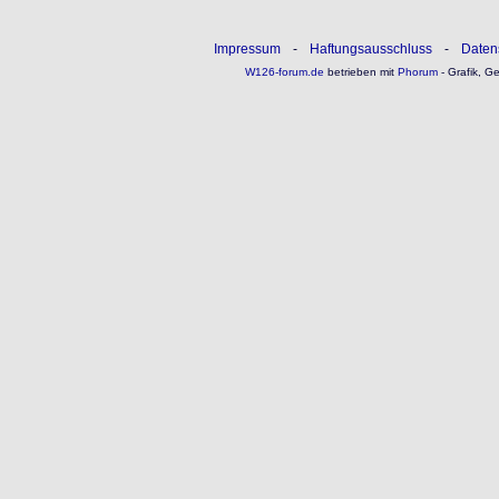
Impressum
-
Haftungsausschluss
-
Daten
W126-forum.de
betrieben mit
Phorum
- Grafik, G