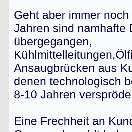
G
e
h
t
a
b
e
r
i
m
m
e
r
n
o
c
h
J
a
h
r
e
n
s
i
n
d
n
a
m
h
a
f
t
e
ü
b
e
r
g
e
g
a
n
g
e
n
,
K
ü
h
l
m
i
t
t
e
l
l
e
i
t
u
n
g
e
n
,
Ö
l
f
A
n
s
a
u
g
b
r
ü
c
k
e
n
a
u
s
K
d
e
n
e
n
t
e
c
h
n
o
l
o
g
i
s
c
h
b
8
-
1
0
J
a
h
r
e
n
v
e
r
s
p
r
ö
d
e
E
i
n
e
F
r
e
c
h
h
e
i
t
a
n
K
u
n