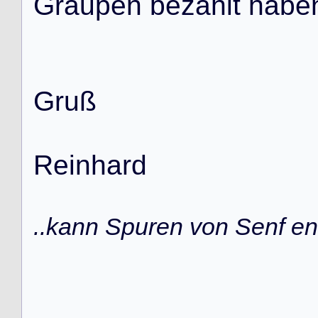
G
r
a
u
p
e
n
b
e
z
a
h
l
t
h
a
b
e
G
r
u
ß
R
e
i
n
h
a
r
d
..kann Spuren von Senf ent