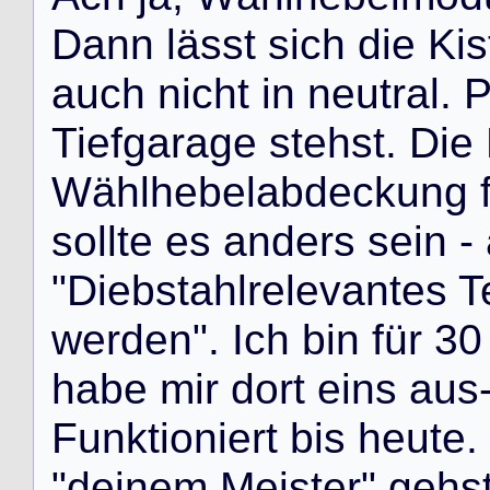
D
a
n
n
l
ä
s
s
t
s
i
c
h
d
i
e
K
i
s
a
u
c
h
n
i
c
h
t
i
n
n
e
u
t
r
a
l
.
T
i
e
f
g
a
r
a
g
e
s
t
e
h
s
t
.
D
i
e
W
ä
h
l
h
e
b
e
l
a
b
d
e
c
k
u
n
g
s
o
l
l
t
e
e
s
a
n
d
e
r
s
s
e
i
n
-
"
D
i
e
b
s
t
a
h
l
r
e
l
e
v
a
n
t
e
s
T
w
e
r
d
e
n
"
.
I
c
h
b
i
n
f
ü
r
3
0
h
a
b
e
m
i
r
d
o
r
t
e
i
n
s
a
u
s
F
u
n
k
t
i
o
n
i
e
r
t
b
i
s
h
e
u
t
e
.
"
d
e
i
n
e
m
M
e
i
s
t
e
r
"
g
e
h
s