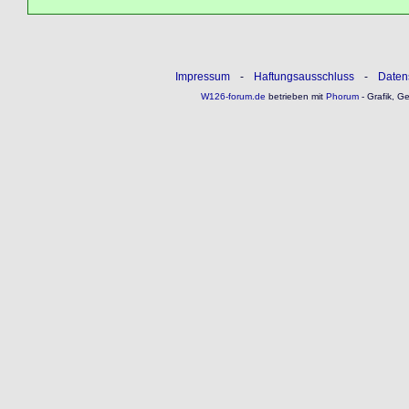
Impressum
-
Haftungsausschluss
-
Daten
W126-forum.de
betrieben mit
Phorum
- Grafik, G