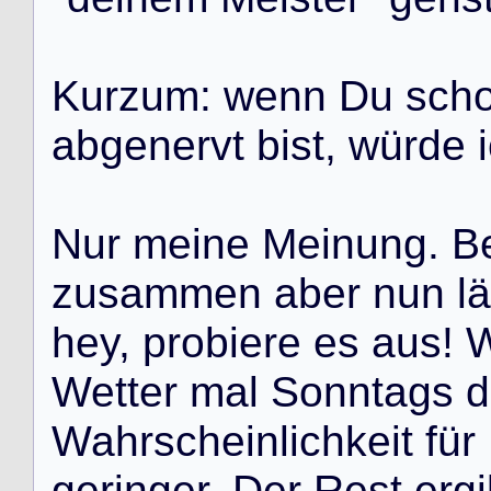
K
u
r
z
u
m
:
w
e
n
n
D
u
s
c
h
a
b
g
e
n
e
r
v
t
b
i
s
t
,
w
ü
r
d
e
i
N
u
r
m
e
i
n
e
M
e
i
n
u
n
g
.
B
z
u
s
a
m
m
e
n
a
b
e
r
n
u
n
l
ä
h
e
y
,
p
r
o
b
i
e
r
e
e
s
a
u
s
!
W
e
t
t
e
r
m
a
l
S
o
n
n
t
a
g
s
d
W
a
h
r
s
c
h
e
i
n
l
i
c
h
k
e
i
t
f
ü
r
g
e
r
i
n
g
e
r
.
D
e
r
R
e
s
t
e
r
g
i