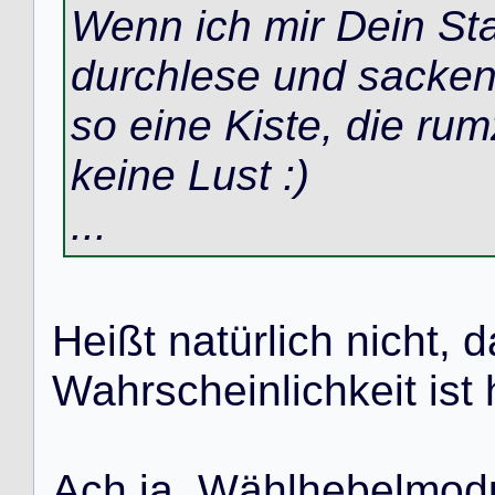
Wenn ich mir Dein St
durchlese und sacken
so eine Kiste, die ru
keine Lust :)
...
H
e
i
ß
t
n
a
t
ü
r
l
i
c
h
n
i
c
h
t
,
d
W
a
h
r
s
c
h
e
i
n
l
i
c
h
k
e
i
t
i
s
t
A
c
h
j
a
,
W
ä
h
l
h
e
b
e
l
m
o
d