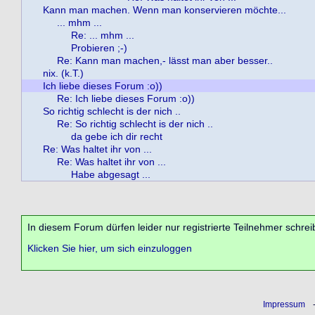
Kann man machen. Wenn man konservieren möchte...
... mhm ...
Re: ... mhm ...
Probieren ;-)
Re: Kann man machen,- lässt man aber besser..
nix. (k.T.)
Ich liebe dieses Forum :o))
Re: Ich liebe dieses Forum :o))
So richtig schlecht is der nich ..
Re: So richtig schlecht is der nich ..
da gebe ich dir recht
Re: Was haltet ihr von ...
Re: Was haltet ihr von ...
Habe abgesagt ...
In diesem Forum dürfen leider nur registrierte Teilnehmer schrei
Klicken Sie hier, um sich einzuloggen
Impressum