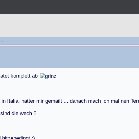
ht
r
a
t
e
t
k
o
m
p
l
e
t
t
a
b
i
n
I
t
a
l
i
a
,
h
a
t
t
e
r
m
i
r
g
e
m
a
i
l
t
.
.
.
d
a
n
a
c
h
m
a
c
h
i
c
h
m
a
l
n
e
n
T
e
r
s
i
n
d
d
i
e
w
e
c
h
?
d
h
i
t
z
e
b
e
d
i
n
g
t
;
)