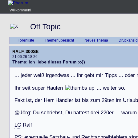
Willkommen!
Off Topic
Forenliste
Themenübersicht
Neues Thema
Druckansic
RALF-300SE
21.06.26 18:26
Thema:
Ich liebe dieses Forum :o))
.
.
.
j
e
d
e
r
w
e
i
ß
i
r
g
e
n
d
w
a
s
.
.
.
i
h
r
g
e
b
t
m
i
r
T
i
p
p
s
.
.
.
o
d
e
r
I
h
r
s
e
i
t
s
u
p
e
r
H
a
u
f
e
n
.
.
.
w
e
i
t
e
r
s
o
.
F
a
k
t
i
s
t
,
d
e
r
H
e
r
r
H
ä
n
d
l
e
r
i
s
t
b
i
s
z
u
m
2
9
t
e
n
i
m
U
r
l
a
u
b
@
J
ö
r
g
:
D
u
s
c
h
r
i
e
b
s
t
,
D
u
h
a
t
t
e
s
t
d
r
e
i
2
2
0
e
r
.
.
.
w
a
r
u
m
LG
R
a
l
f
P
S
:
e
v
e
n
t
u
e
l
l
e
S
a
t
z
b
a
u
-
u
n
d
R
e
c
h
t
s
c
h
r
e
i
b
f
e
h
l
e
r
s
s
i
n