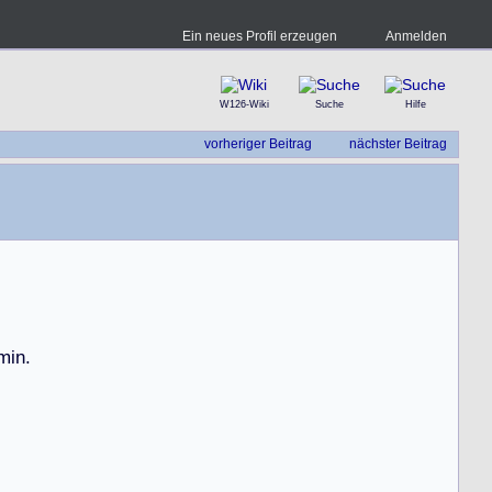
Ein neues Profil erzeugen
Anmelden
W126-Wiki
Suche
Hilfe
vorheriger Beitrag
nächster Beitrag
m
i
n
.