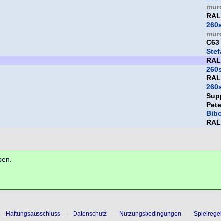
mur
RAL
260
mur
C63
Ste
RAL
260
RAL
260
Sup
Pet
Bib
RAL
ben.
-
Haftungsausschluss
-
Datenschutz
-
Nutzungsbedingungen
-
Spielrege