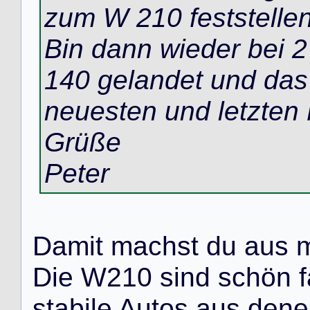
zum W 210 feststelle
Bin dann wieder bei
140 gelandet und da
neuesten und letzten
Grüße
Peter
D
a
m
i
t
m
a
c
h
s
t
d
u
a
u
s
D
i
e
W
2
1
0
s
i
n
d
s
c
h
ö
n
f
s
t
a
b
i
l
e
A
u
t
o
s
a
u
s
d
e
n
e