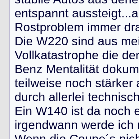
e
n
t
s
p
a
n
n
t
a
u
s
s
t
e
i
g
t
.
.
.
a
R
o
s
t
p
r
o
b
l
e
m
i
m
m
e
r
d
r
D
i
e
W
2
2
0
s
i
n
d
a
u
s
m
e
V
o
l
l
k
a
t
a
s
t
r
o
p
h
e
d
i
e
d
e
B
e
n
z
M
e
n
t
a
l
i
t
ä
t
d
o
k
u
m
t
e
i
l
w
e
i
s
e
n
o
c
h
s
t
ä
r
k
e
r
d
u
r
c
h
a
l
l
e
r
l
e
i
t
e
c
h
n
i
s
c
E
i
n
W
1
4
0
i
s
t
d
a
n
o
c
h
i
r
g
e
n
d
w
a
n
n
w
e
r
d
e
i
c
h
W
e
n
n
d
i
e
C
o
u
p
e
´
s
n
i
c