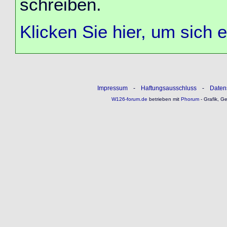
schreiben.
Klicken Sie hier, um sich 
Impressum
-
Haftungsausschluss
-
Daten
W126-forum.de
betrieben mit
Phorum
- Grafik, G