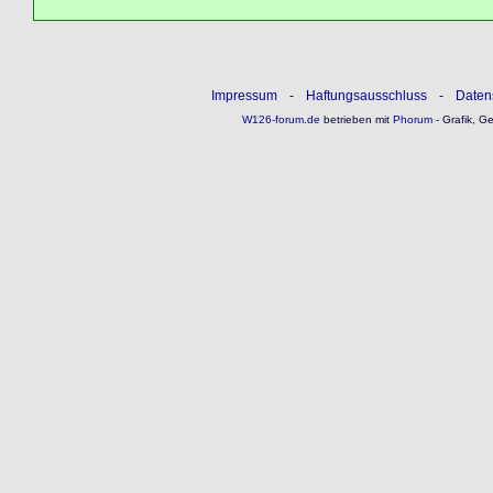
Impressum
-
Haftungsausschluss
-
Daten
W126-forum.de
betrieben mit
Phorum
- Grafik, G