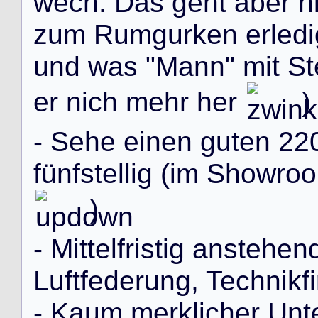
w
e
c
h
.
D
a
s
g
e
h
t
a
b
e
r
n
z
u
m
R
u
m
g
u
r
k
e
n
e
r
l
e
d
i
u
n
d
w
a
s
"
M
a
n
n
"
m
i
t
S
t
e
r
n
i
c
h
m
e
h
r
h
e
r
)
-
S
e
h
e
e
i
n
e
n
g
u
t
e
n
2
2
f
ü
n
f
s
t
e
l
l
i
g
(
i
m
S
h
o
w
r
o
o
)
-
M
i
t
t
e
l
f
r
i
s
t
i
g
a
n
s
t
e
h
e
n
L
u
f
t
f
e
d
e
r
u
n
g
,
T
e
c
h
n
i
k
f
i
-
K
a
u
m
m
e
r
k
l
i
c
h
e
r
U
n
t