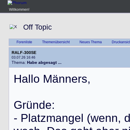
Willkommen!
Off Topic
Forenliste
Themenübersicht
Neues Thema
Druckansic
RALF-300SE
03.07.26 16:46
Thema:
Habe abgesagt ...
H
a
l
l
o
M
ä
n
n
e
r
s
,
G
r
ü
n
d
e
:
-
P
l
a
t
z
m
a
n
g
e
l
(
w
e
n
n
,