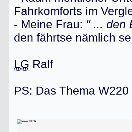
F
a
h
r
k
o
m
f
o
r
t
s
i
m
V
e
r
g
l
-
M
e
i
n
e
F
r
a
u
:
" ... den
d
e
n
f
ä
h
r
t
s
e
n
ä
m
l
i
c
h
s
e
LG
R
a
l
f
P
S
:
D
a
s
T
h
e
m
a
W
2
2
0